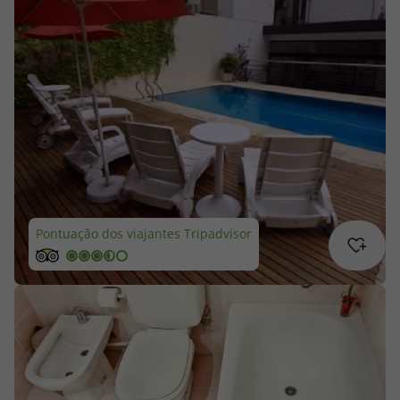
Cruzeiros
Promoções
Especialistas
Cheque Viagem
Rede de Lojas
Pontuação dos viajantes Tripadvisor
Blog TopViagens
Área de Cliente