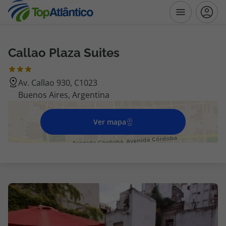
Callao Plaza Suites
Destinos
Av. Callao 930, C1023
Voos
Buenos Aires, Argentina
Hotéis
Ver mapa
Voos + Hotel
Pacotes de Férias
Disneyland ® Paris
Escapadinhas