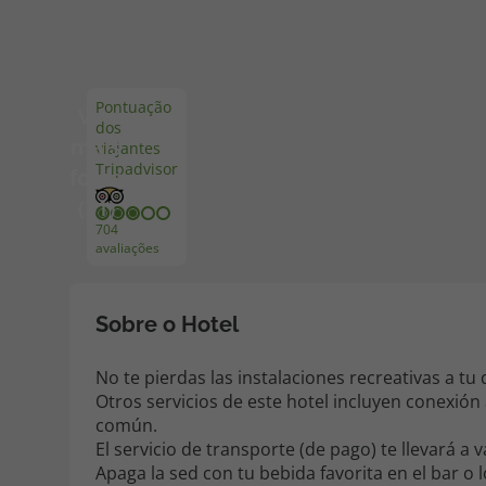
Pacotes de Férias
Cheque V
Pontuação
Ver
dos
Disneyland ® Paris
Blog TopV
mais
viajantes
Tripadvisor
fotos
(31)
704
avaliações
Sobre o Hotel
No te pierdas las instalaciones recreativas a tu
Otros servicios de este hotel incluyen conexión a
común.
El servicio de transporte (de pago) te llevará a
Apaga la sed con tu bebida favorita en el bar o 