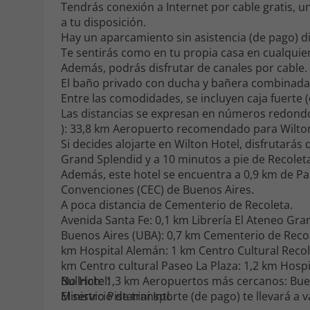
Tendrás conexión a Internet por cable gratis, un
a tu disposición.
Hay un aparcamiento sin asistencia (de pago) d
Te sentirás como en tu propia casa en cualquier
Además, podrás disfrutar de canales por cable.
El baño privado con ducha y bañera combinadas 
Entre las comodidades, se incluyen caja fuerte (c
Las distancias se expresan en números redond
): 33,8 km Aeropuerto recomendado para Wilton H
Si decides alojarte en Wilton Hotel, disfrutarás
Grand Splendid y a 10 minutos a pie de Recoleta
Además, este hotel se encuentra a 0,9 km de Pa
Convenciones (CEC) de Buenos Aires.
A poca distancia de Cementerio de Recoleta.
Avenida Santa Fe: 0,1 km Librería El Ateneo Grand Splendid: 0,2 km Recoleta Mall: 0,7 km Facultad de Medicina - Universidad de
Buenos Aires (UBA): 0,7 km Cementerio de Recoleta: 0,8 km Clínica y Maternidad Suizo Argentina: 0,9 km Avenida 9 de Julio: 0,9
km Hospital Alemán: 1 km Centro Cultural Recoleta: 1,1 km Sanatorio Otamendi: 1,1 km Parroquia Nuestra Señora del Pilar: 1,2
km Centro cultural Paseo La Plaza: 1,2 km Hospital de Clínicas José de San Martín: 1,2 km Sanatorio Anchorena: 1,2 km Patio
Bullrich: 1,3 km Aeropuertos más cercanos: Buenos Aires (AEP-Aeroparque Jorge Newbery): 12,3 km Buenos Aires (EZE-
No Hotel:
Ministro Pistarini Intl.
El servicio de transporte (de pago) te llevará a 