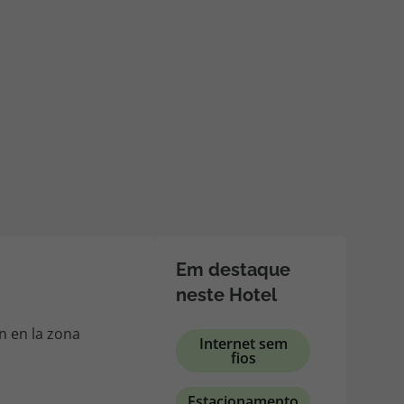
218 925 471
A sua agência de viagens Top Atlântico tem a preocupação de
estar sempre mais perto de si, para maior comodidade e total
facilidade na marcação das suas viagens, tem ainda ao seu
dispor o nosso call center a funcionar todos os dias úteis das
10:00 às 20:00 e Sábado das 10:00 às 14:00.
Em destaque
neste Hotel
ón en la zona
Internet sem
fios
Estacionamento