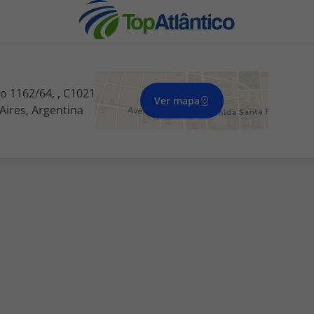
ao 1162/64, , C1021
Ver mapa
Aires, Argentina
nhas
s
tas