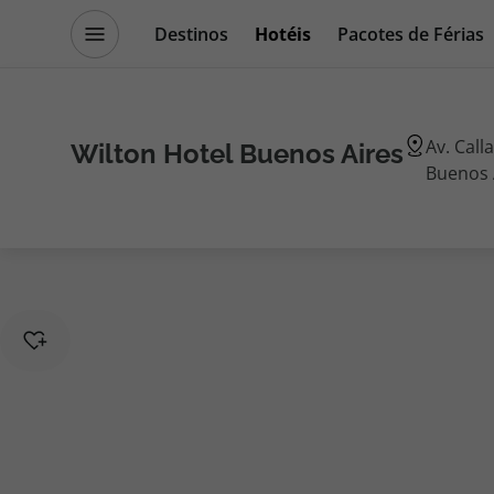
Destinos
Hotéis
Pacotes de Férias
Promoções
Blog TopViagens
Av. Call
Wilton Hotel Buenos Aires
Buenos 
Destinos
Escapadi
Voos
Cruzeiros
Hotéis
Promoçõe
Voos + Hotel
Especialis