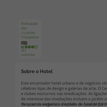
Pacotes de Férias
Cheque V
Pontuação
Ver
dos
Disneyland ® Paris
Blog TopV
mais
viajantes
Tripadvisor
fotos
(38)
447
avaliações
Sobre o Hotel
Este encantador hotel urbano e de negócios s
célebres lojas de design e galerias de arte. O 
e clubes nocturnos nas imedicações. As ligações
de interesse das imediações incluem o jardim z
minutos de viagem) e o estádio de futebol (20 
Os quartos exclusivos dispõem de casa de banho