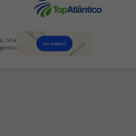
8, 1414
Ver mapa
rgentina
nhas
s
tas