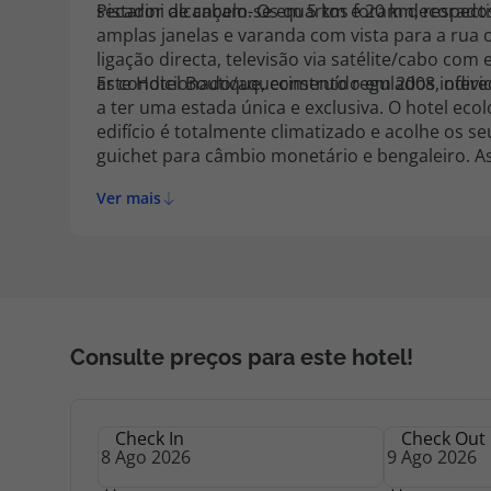
Pistarini alcançam-se em 5 km e 20 km, respect
secador de cabelo. Os quartos foram decorados
amplas janelas e varanda com vista para a rua 
ligação directa, televisão via satélite/cabo co
ar condicionado/aquecimento regulados indivi
Este Hotel Boutique, construído em 2008, ofe
a ter uma estada única e exclusiva. O hotel eco
edifício é totalmente climatizado e acolhe os s
guichet para câmbio monetário e bengaleiro. As
restaurante e espaços para conferências. O aces
Ver mais
extra) e a garagem (taxa extra) completam estas
Consulte preços para este hotel!
Check In
Check Out