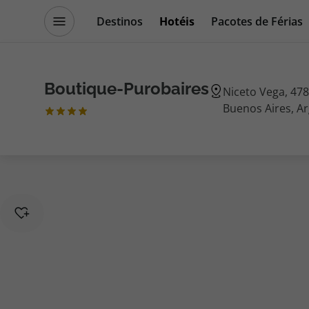
Destinos
Hotéis
Pacotes de Férias
Promoções
Blog TopViagens
Boutique-Purobaires
Niceto Vega, 478
Buenos Aires, A
Destinos
Escapadi
Voos
Cruzeiros
Hotéis
Promoçõe
Voos + Hotel
Especialis