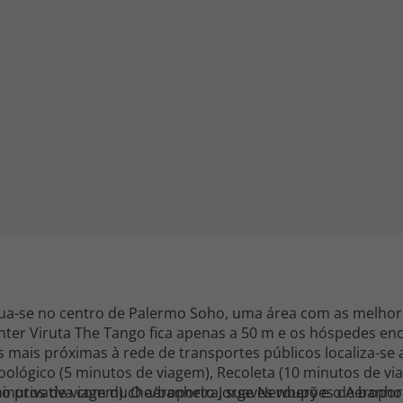
iagem
iagens
itua-se no centro de Palermo Soho, uma área com as melho
Center Viruta The Tango fica apenas a 50 m e os hóspedes e
 mais próximas à rede de transportes públicos localiza-se a
oológico (5 minutos de viagem), Recoleta (10 minutos de via
minutos de viagem). O aeroporto Jorge Newbery e o Aeroport
 privativa com duche/banheira, suaves roupões de banho, a