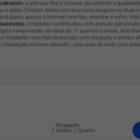
ivamente.
 de modo a oferecer-lhe o máximo de conforto e qualidade
ou o pátio. Contam ainda com uma cama kingsize ou duas in
m ecrã plano, acesso à Internet sem fios, mini-bar e cofre.
dualmente.
rece serviços completos combinados com atenção personali
lógico compreende um total de 11 quartos e suites, distribu
eus hóspedes num hall de entrada com recepção e serviço de
 instalações incluem elevador, uma área de estar com tele
so à Internet sem fios, os serviços de quartos e de lavanda
 ofertas.
Ocupação