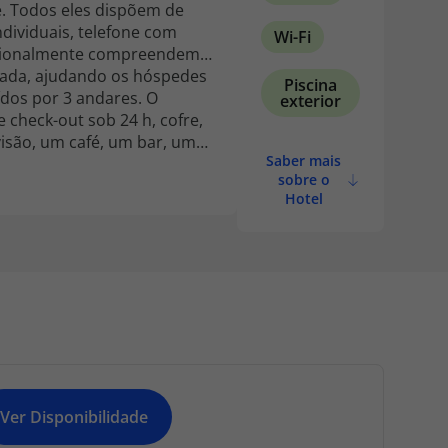
. Todos eles dispõem de
dividuais, telefone com
Wi-Fi
 Adicionalmente compreendem
zada, ajudando os hóspedes
Piscina
ídos por 3 andares. O
exterior
 check-out sob 24 h, cofre,
visão, um café, um bar, um
Saber mais
ria (o último mediante taxa
sobre o
Hotel
Ver Disponibilidade