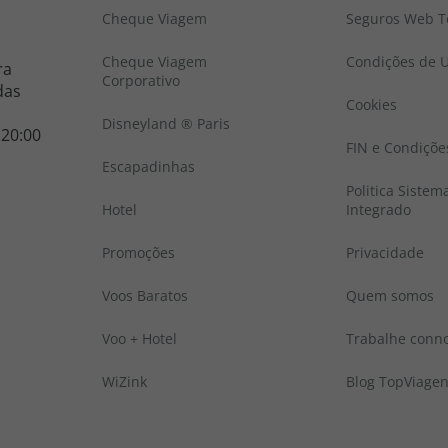
Cheque Viagem
Seguros Web To
Cheque Viagem
Condições de U
ra
Corporativo
das
Cookies
Disneyland ® Paris
 20:00
FIN e Condiçõe
Escapadinhas
Politica Sistem
Hotel
Integrado
Promoções
Privacidade
Voos Baratos
Quem somos
Voo + Hotel
Trabalhe conn
WiZink
Blog TopViage