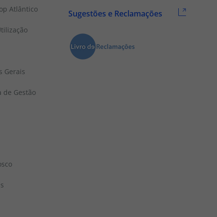
p Atlântico
Sugestões e Reclamações
tilização
s Gerais
a de Gestão
osco
ns