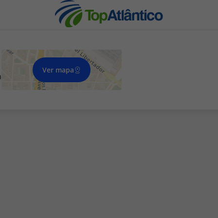
Ver mapa
a
nhas
s
tas