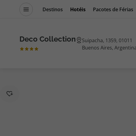
Destinos
Hotéis
Pacotes de Férias
Promoções
Blog TopViagens
Deco Collection
Suipacha, 1359, 01011
Buenos Aires, Argentin
Destinos
Escapadi
Voos
Cruzeiros
Hotéis
Promoçõe
Voos + Hotel
Especialis