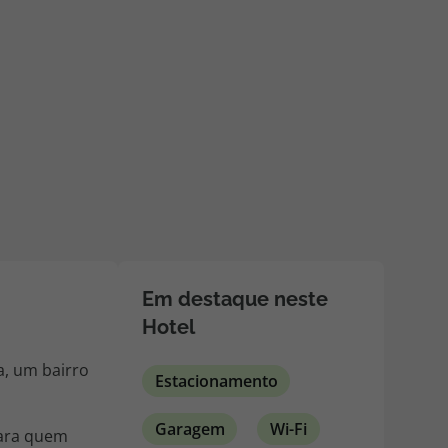
218 925 471
A sua agência de viagens Top Atlântico tem a preocupação de
estar sempre mais perto de si, para maior comodidade e total
facilidade na marcação das suas viagens, tem ainda ao seu
dispor o nosso call center a funcionar todos os dias úteis das
10:00 às 20:00 e Sábado das 10:00 às 14:00.
Em destaque neste
Hotel
a, um bairro
Estacionamento
Garagem
Wi-Fi
 para quem