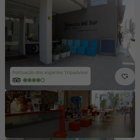
Cruzeiros
Promoções
Especialistas
Cheque Viagem
Pontuação dos viajantes Tripadvisor
Rede de Lojas
Blog TopViagens
Área de Cliente