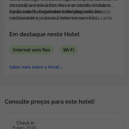
topatlantico@topatlantico.com
monetário e elevador. As amenidades incluem
de casal, acesso à Internet e ar condicionado e
ainda sala de estar com televisão, café, bar,
aquecimento regulados individualmente.
Será servido diariamente um pequeno-almoço
restaurante e acesso à Internet sem fios.
continental e jantares como menu ou à la carte.
Em destaque neste Hotel
Internet sem fios
Wi-Fi
Saber mais sobre o Hotel
Consulte preços para este hotel!
Check In