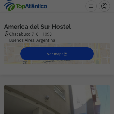
America del Sur Hostel
Destinos
Chacabuco 718, , 1098
Buenos Aires, Argentina
Voos
Ver mapa
Hotéis
Voos + Hotel
Pacotes de Férias
Disneyland ® Paris
Escapadinhas