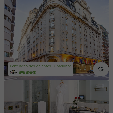
Cruzeiros
Promoções
Especialistas
Cheque Viagem
Rede de Lojas
Pontuação dos viajantes Tripadvisor
Blog TopViagens
Área de Cliente