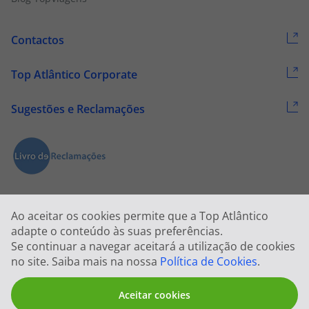
Contactos
Top Atlântico Corporate
Sugestões e Reclamações
Ao aceitar os cookies permite que a Top Atlântico
adapte o conteúdo às suas preferências.
Se continuar a navegar aceitará a utilização de cookies
2026 © Todos os direitos reservados:
Top Atlântico, Viagens e Turismo
no site. Saiba mais na nossa
Política de Cookies
.
S.A. – RNAVT 1833
Aceitar cookies