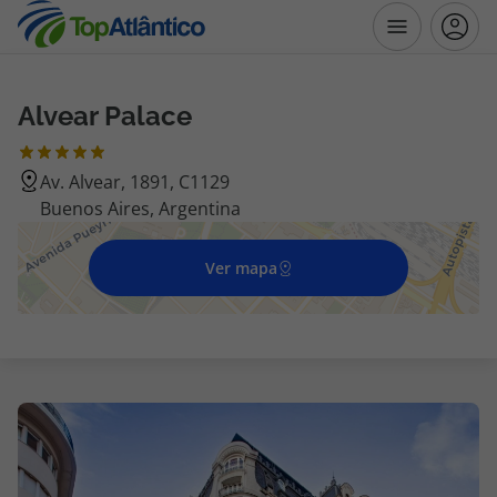
Alvear Palace
Destinos
Av. Alvear, 1891, C1129
Voos
Buenos Aires, Argentina
Hotéis
Ver mapa
Voos + Hotel
Pacotes de Férias
Disneyland ® Paris
Escapadinhas