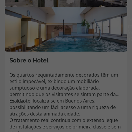
Agências
V
m
Contactos
fo
(
Apoio ao cliente em Portugal
218 925 471
Custo de uma chamada para a rede fixa nacional.
Sobre o Hotel
Apoio ao cliente no Estrangeiro
218 925 471
Os quartos requintadamente decorados têm um
estilo impecável, exibindo um mobiliário
Custo de uma chamada para a rede fixa nacional.
sumptuoso e uma decoração elaborada,
A sua agência de viagens Top Atlântico tem a preocupação de estar
permitindo que os visitantes se sintam parte da
sempre mais perto de si, para maior comodidade e total facilidade
realeza.
Este hotel localiza-se em Buenos Aires,
na marcação das suas viagens, tem ainda ao seu dispor o nosso call
possibilitando um fácil acesso a uma riqueza de
center a funcionar todos os dias úteis das 10:00 às 20:00 e Sábado
atrações desta animada cidade.
das 10:00 às 14:00.
O tratamento real continua com o extenso leque
de instalações e serviços de primeira classe e sem