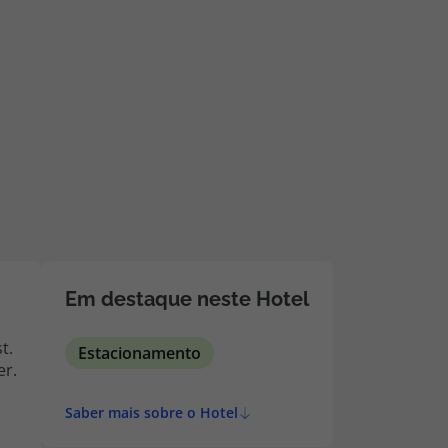
218 925 471
A sua agência de viagens Top Atlântico tem a preocupação de
estar sempre mais perto de si, para maior comodidade e total
facilidade na marcação das suas viagens, tem ainda ao seu
dispor o nosso call center a funcionar todos os dias úteis das
10:00 às 20:00 e Sábado das 10:00 às 14:00.
Em destaque neste Hotel
t.
Estacionamento
er.
Saber mais sobre o Hotel