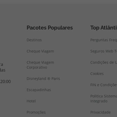
Pacotes Populares
Top Atlânt
Destinos
Perguntas Fre
Cheque Viagem
Seguros Web To
Cheque Viagem
Condições de U
ra
Corporativo
das
Cookies
Disneyland ® Paris
 20:00
FIN e Condiçõe
Escapadinhas
Politica Sistem
Hotel
Integrado
Promoções
Privacidade