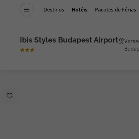
Destinos
Hotéis
Pacotes de Férias
Promoções
Blog TopViagens
Ibis Styles Budapest Airport
Vecses
Budap
Destinos
Escapadi
Voos
Cruzeiros
Hotéis
Promoçõe
Voos + Hotel
Especialis