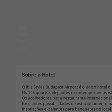
Pacotes de Férias
Cheque V
Ver
Disneyland ® Paris
Blog TopV
mais
fotos
(17)
Sobre o Hotel
O ibis Styles Budapest Airport é o único hotel 
Os 145 quartos elegantes e contemporâneos vão 
Os acolhedores bar e restaurante internacional
Excelentes possibilidades de estacionamento pa
Instalações excelentes para banquetes no local