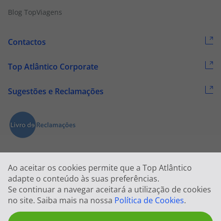
Blog TopViagens
Contactos
Top Atlântico Corporate
Sugestões e Reclamações
Ao aceitar os cookies permite que a Top Atlântico
adapte o conteúdo às suas preferências.
Se continuar a navegar aceitará a utilização de cookies
2026 © Todos os direitos reservados:
Top Atlântico, Viagens e Turismo
no site. Saiba mais na nossa
Política de Cookies
.
S.A. – RNAVT 1833