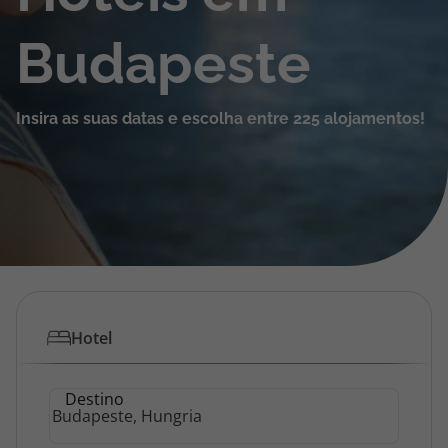
Cruzeiros
Budapeste
Promoções
Insira as suas datas e escolha entre 225 alojamentos!
Especialistas
Cheque Viagem
Rede de Lojas
Blog TopViagens
Hotel
Área de Cliente
Destino