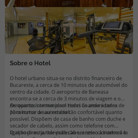
Agências
V
m
Contactos
fo
(
Apoio ao cliente em Portugal
218 925 471
Custo de uma chamada para a rede fixa nacional.
Sobre o Hotel
Apoio ao cliente no Estrangeiro
218 925 471
O hotel urbano situa-se no distrito financeiro de
Bucareste, a cerca de 10 minutos de automóvel do
Custo de uma chamada para a rede fixa nacional.
centro da cidade. O aeroporto de Baneasa
A sua agência de viagens Top Atlântico tem a preocupação de estar
encontra-se a cerca de 3 minutos de viagem e o
sempre mais perto de si, para maior comodidade e total facilidade
Aeroporto Internacional Henri Coanda a cerca de
Os quartos contemplam todas as amenidades
na marcação das suas viagens, tem ainda ao seu dispor o nosso call
10 minutos de automóvel.
para tornar a sua estada tão confortável quanto
center a funcionar todos os dias úteis das 10:00 às 20:00 e Sábado
possível. Dispõem de casa de banho com duche e
das 10:00 às 14:00.
secador de cabelo, assim como telefone com
ligação directa, televisão cabo, acesso à Internet e
O almoço ou jantar poderão ser seleccionados à la