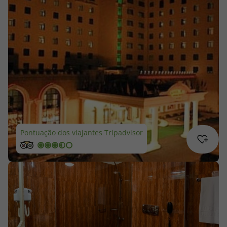
Cruzeiros
Promoções
Especialistas
Cheque Viagem
Rede de Lojas
Pontuação dos viajantes Tripadvisor
Blog TopViagens
Área de Cliente