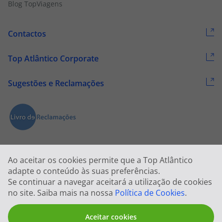
Blog TopViagens
Contactos
Top Atlântico Corporate
Sugestões e Reclamações
Ao aceitar os cookies permite que a Top Atlântico
adapte o conteúdo às suas preferências.
Se continuar a navegar aceitará a utilização de cookies
2026 © Todos os direitos reservados:
Top Atlântico, Viagens e Turismo
no site. Saiba mais na nossa
Política de Cookies
.
S.A. – RNAVT 1833
Aceitar cookies