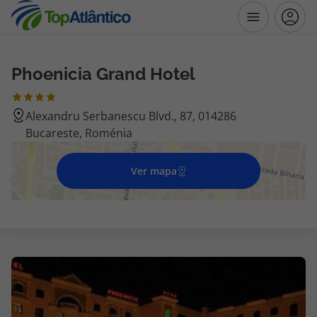
Phoenicia Grand Hotel
Destinos
Alexandru Serbanescu Blvd., 87, 014286
Voos
Bucareste, Roménia
Hotéis
Ver mapa
Voos + Hotel
Pacotes de Férias
Disneyland ® Paris
Escapadinhas