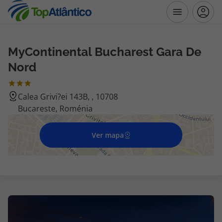
MyContinental Bucharest Gara De
Destinos
Nord
Voos
Calea Grivi?ei 143B, , 10708
Bucareste, Roménia
Hotéis
Voos + Hotel
Ver mapa
Pacotes de Férias
Disneyland ® Paris
Escapadinhas