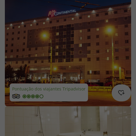
Cruzeiros
Promoções
Especialistas
Cheque Viagem
Rede de Lojas
Blog TopViagens
Pontuação dos viajantes Tripadvisor
Área de Cliente