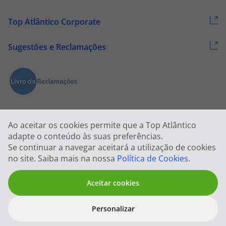
Top Atlântico Corporate
Sugestões e Reclamações
Ao aceitar os cookies permite que a Top Atlântico
adapte o conteúdo às suas preferências.
Se continuar a navegar aceitará a utilização de cookies
2026 © Todos os direitos reservados:
Top Atlântico, Viagens e Turismo
no site. Saiba mais na nossa
Política de Cookies
.
S.A. – RNAVT 1833
Aceitar cookies
Personalizar