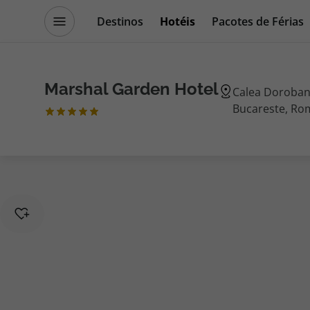
Destinos
Hotéis
Pacotes de Férias
Promoções
Blog TopViagens
Marshal Garden Hotel
Calea Dorobant
Bucareste, Ro
Destinos
Escapadi
Voos
Cruzeiros
Hotéis
Promoçõe
Voos + Hotel
Especialis