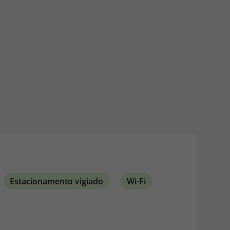
218 925 471
A sua agência de viagens Top Atlântico tem a preocupação de
estar sempre mais perto de si, para maior comodidade e total
facilidade na marcação das suas viagens, tem ainda ao seu
dispor o nosso call center a funcionar todos os dias úteis das
10:00 às 20:00 e Sábado das 10:00 às 14:00.
Estacionamento vigiado
Wi-Fi