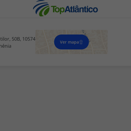
ilor, 50B, 10574
Ver mapa
ménia
nhas
s
tas