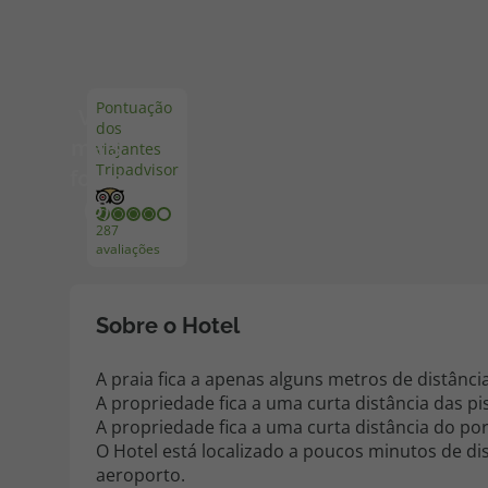
Pacotes de Férias
Cheque V
Pontuação
Ver
dos
Disneyland ® Paris
Blog TopV
mais
viajantes
Tripadvisor
fotos
(6)
287
avaliações
Sobre o Hotel
A praia fica a apenas alguns metros de distânci
A propriedade fica a uma curta distância das pi
A propriedade fica a uma curta distância do por
O Hotel está localizado a poucos minutos de di
aeroporto.