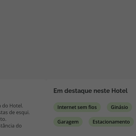
iagem
iagens
Em destaque neste Hotel
a do Hotel.
Internet sem fios
Ginásio
stas de esqui.
to.
Garagem
Estacionamento
stância do