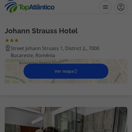
Johann Strauss Hotel
Destinos
Street Johann Struass 1, District 2,, 7000
Voos
Bucareste, Roménia
Hotéis
Ver mapa
Voos + Hotel
Pacotes de Férias
Disneyland ® Paris
Escapadinhas