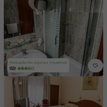
Cruzeiros
Promoções
Especialistas
Cheque Viagem
Rede de Lojas
Pontuação dos viajantes Tripadvisor
Blog TopViagens
Área de Cliente