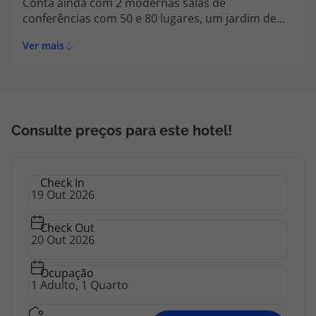
Conta ainda com 2 modernas salas de
topatlantico@topatlantico.com
conferências com 50 e 80 lugares, um jardim de
Verão com 3 terraços e um total de 115 lugares,
Ver mais
uma sala de pequenos-almoços e um restaurante
à la carte com 130 lugares e cozinha romena e
internacional.
Consulte preços para este hotel!
Check In
Check Out
Ocupação