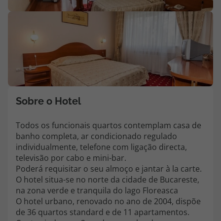
Agências
Contactos
Apoio ao cliente em Portugal
218 925 471
Custo de uma chamada para a rede fixa nacional.
Sobre o Hotel
Apoio ao cliente no Estrangeiro
218 925 471
Todos os funcionais quartos contemplam casa de
banho completa, ar condicionado regulado
Custo de uma chamada para a rede fixa nacional.
individualmente, telefone com ligação directa,
A sua agência de viagens Top Atlântico tem a preocupação de estar
televisão por cabo e mini-bar.
sempre mais perto de si, para maior comodidade e total facilidade
Poderá requisitar o seu almoço e jantar à la carte.
na marcação das suas viagens, tem ainda ao seu dispor o nosso call
O hotel situa-se no norte da cidade de Bucareste,
center a funcionar todos os dias úteis das 10:00 às 20:00 e Sábado
na zona verde e tranquila do lago Floreasca
das 10:00 às 14:00.
O hotel urbano, renovado no ano de 2004, dispõe
de 36 quartos standard e de 11 apartamentos.