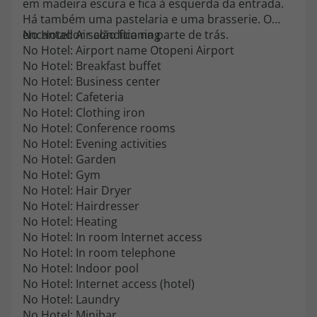
em madeira escura e fica à esquerda da entrada.
Há também uma pastelaria e uma brasserie. O
encantador salão fica na parte de trás.
No Hotel: Air conditioning
No Hotel: Airport name Otopeni Airport
No Hotel: Breakfast buffet
No Hotel: Business center
No Hotel: Cafeteria
No Hotel: Clothing iron
No Hotel: Conference rooms
No Hotel: Evening activities
No Hotel: Garden
No Hotel: Gym
No Hotel: Hair Dryer
No Hotel: Hairdresser
No Hotel: Heating
No Hotel: In room Internet access
No Hotel: In room telephone
No Hotel: Indoor pool
No Hotel: Internet access (hotel)
No Hotel: Laundry
No Hotel: Minibar