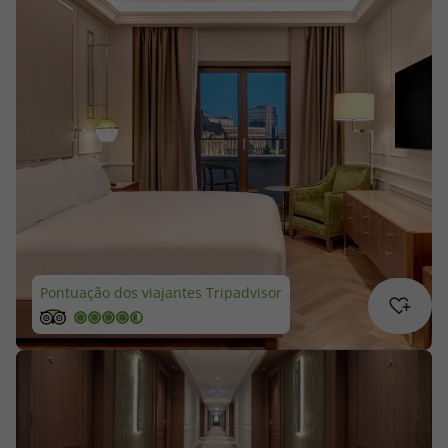
Cruzeiros
Promoções
Especialistas
Cheque Viagem
Rede de Lojas
Blog TopViagens
Pontuação dos viajantes Tripadvisor
Área de Cliente