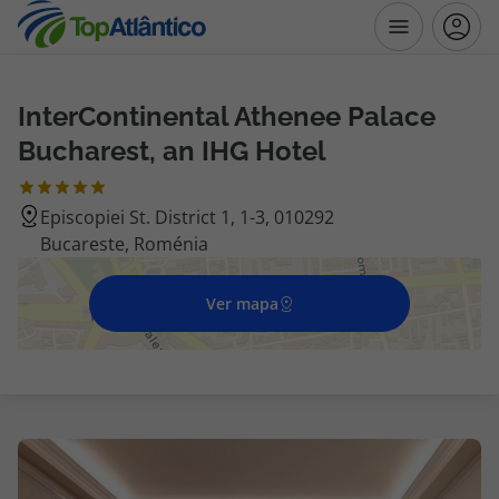
InterContinental Athenee Palace
Destinos
Bucharest, an IHG Hotel
Voos
Episcopiei St. District 1, 1-3, 010292
Bucareste, Roménia
Hotéis
Voos + Hotel
Ver mapa
Pacotes de Férias
Disneyland ® Paris
Escapadinhas