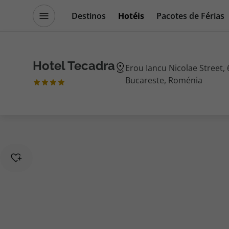
Destinos
Hotéis
Pacotes de Férias
Promoções
Blog TopViagens
Hotel Tecadra
Erou Iancu Nicolae Street,
Bucareste, Roménia
Destinos
Escapadi
Voos
Cruzeiros
Hotéis
Promoçõe
Voos + Hotel
Especialis