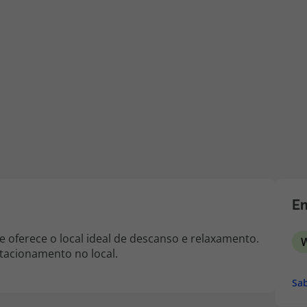
iagem
iagens
Em
 oferece o local ideal de descanso e relaxamento.
W
tacionamento no local.
Sab