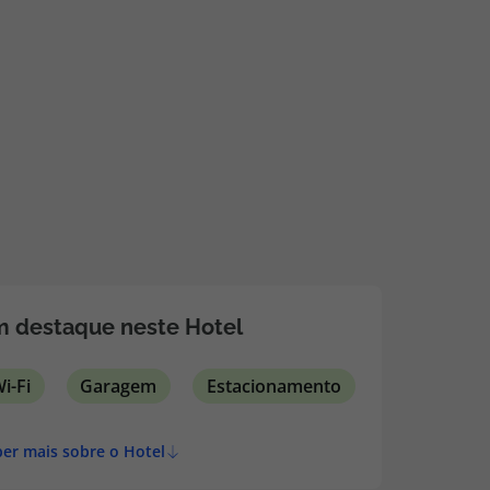
218 925 471
A sua agência de viagens Top Atlântico tem a preocupação de
estar sempre mais perto de si, para maior comodidade e total
facilidade na marcação das suas viagens, tem ainda ao seu
dispor o nosso call center a funcionar todos os dias úteis das
10:00 às 20:00 e Sábado das 10:00 às 14:00.
 destaque neste Hotel
i-Fi
Garagem
Estacionamento
er mais sobre o Hotel