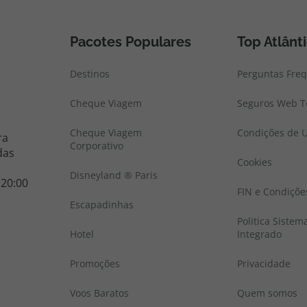
Pacotes Populares
Top Atlânt
Destinos
Perguntas Fre
Cheque Viagem
Seguros Web To
Cheque Viagem
Condições de U
ra
Corporativo
das
Cookies
Disneyland ® Paris
 20:00
FIN e Condiçõe
Escapadinhas
Politica Sistem
Hotel
Integrado
Promoções
Privacidade
Voos Baratos
Quem somos