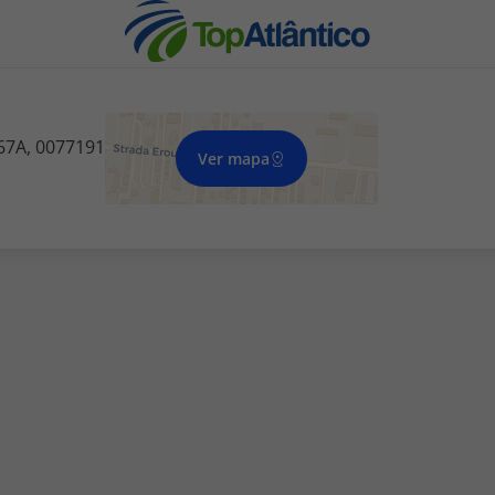
 67A, 0077191
Ver mapa
nhas
s
tas