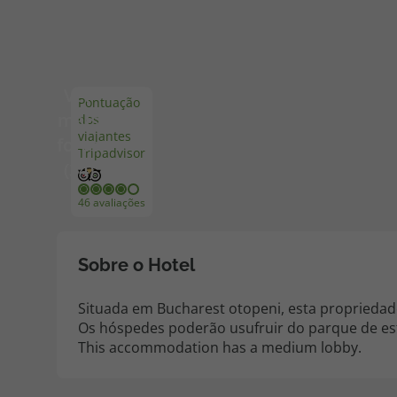
Pacotes de Férias
Cheque V
Ver
Pontuação
Disneyland ® Paris
Blog TopV
mais
dos
viajantes
fotos
Tripadvisor
(34)
46 avaliações
Sobre o Hotel
Situada em Bucharest otopeni, esta propriedade
Os hóspedes poderão usufruir do parque de es
This accommodation has a medium lobby.