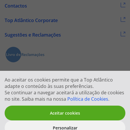
Contactos
Top Atlântico Corporate
Sugestões e Reclamações
Ao aceitar os cookies permite que a Top Atlântico
adapte o conteúdo às suas preferências.
Se continuar a navegar aceitará a utilização de cookies
2026 © Todos os direitos reservados:
Top Atlântico, Viagens e Turismo
no site. Saiba mais na nossa
Política de Cookies
.
S.A. – RNAVT 1833
Aceitar cookies
Personalizar