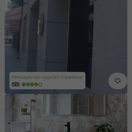
Cruzeiros
Promoções
Especialistas
Cheque Viagem
Rede de Lojas
Pontuação dos viajantes Tripadvisor
Blog TopViagens
Área de Cliente