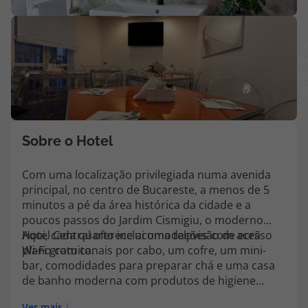
Agências
V
m
Contactos
fo
(
Apoio ao cliente em Portugal
218 925 471
Custo de uma chamada para a rede fixa nacional.
Sobre o Hotel
Apoio ao cliente no Estrangeiro
218 925 471
Com uma localização privilegiada numa avenida
principal, no centro de Bucareste, a menos de 5
Custo de uma chamada para a rede fixa nacional.
minutos a pé da área histórica da cidade e a
A sua agência de viagens Top Atlântico tem a preocupação de estar
poucos passos do Jardim Cismigiu, o moderno
sempre mais perto de si, para maior comodidade e total facilidade
Hotel Central oferece acomodações com acesso
Aqui, cada quarto inclui uma televisão de ecrã
na marcação das suas viagens, tem ainda ao seu dispor o nosso call
Wi-Fi gratuito.
plano com canais por cabo, um cofre, um mini-
center a funcionar todos os dias úteis das 10:00 às 20:00 e Sábado
bar, comodidades para preparar chá e uma casa
das 10:00 às 14:00.
de banho moderna com produtos de higiene
pessoal gratuitos, roupões de banho e chinelos.
Ver mais