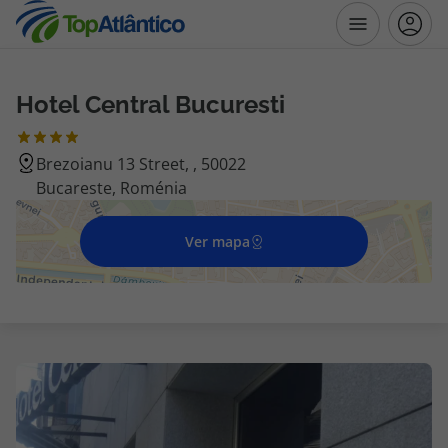
Hotel Central Bucuresti
Destinos
Brezoianu 13 Street, , 50022
Voos
Bucareste, Roménia
Hotéis
Ver mapa
Voos + Hotel
Pacotes de Férias
Disneyland ® Paris
Escapadinhas