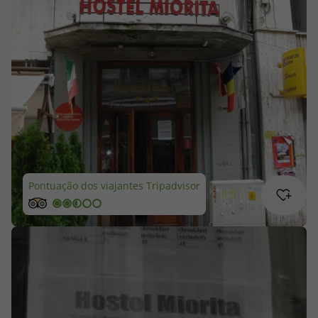
Cruzeiros
Promoções
Especialistas
Cheque Viagem
Rede de Lojas
Pontuação dos viajantes Tripadvisor
Blog TopViagens
Área de Cliente