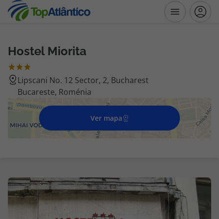
Hostel Miorita
Destinos
Lipscani No. 12 Sector, 2, Bucharest
Voos
Bucareste, Roménia
Hotéis
Ver mapa
Voos + Hotel
Pacotes de Férias
Disneyland ® Paris
Escapadinhas