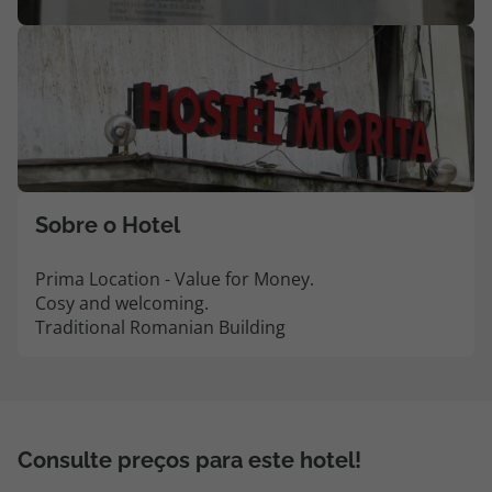
Agências
Contactos
Apoio ao cliente em Portugal
218 925 471
Custo de uma chamada para a rede fixa nacional.
Sobre o Hotel
Apoio ao cliente no Estrangeiro
218 925 471
Prima Location - Value for Money.
Cosy and welcoming.
Custo de uma chamada para a rede fixa nacional.
Traditional Romanian Building
A sua agência de viagens Top Atlântico tem a preocupação de estar
sempre mais perto de si, para maior comodidade e total facilidade
na marcação das suas viagens, tem ainda ao seu dispor o nosso call
center a funcionar todos os dias úteis das 10:00 às 20:00 e Sábado
das 10:00 às 14:00.
Consulte preços para este hotel!