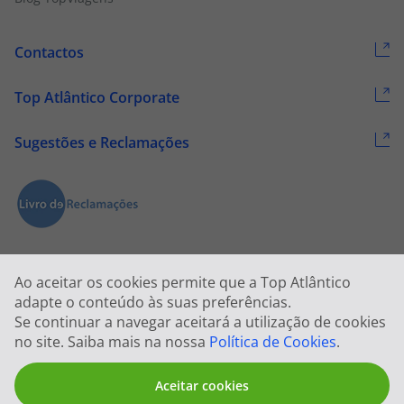
Contactos
Top Atlântico Corporate
Sugestões e Reclamações
Ao aceitar os cookies permite que a Top Atlântico
adapte o conteúdo às suas preferências.
Se continuar a navegar aceitará a utilização de cookies
2026 © Todos os direitos reservados:
Top Atlântico, Viagens e Turismo
no site. Saiba mais na nossa
Política de Cookies
.
S.A. – RNAVT 1833
Aceitar cookies