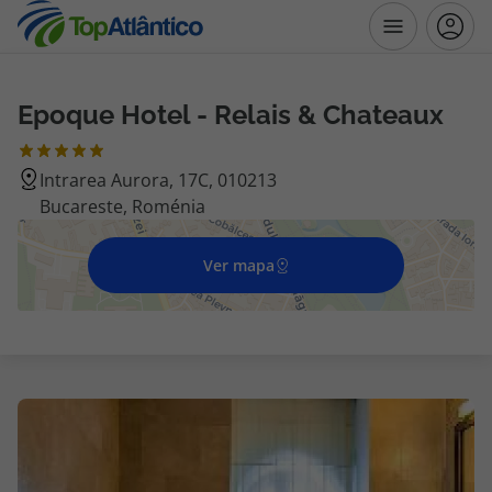
Epoque Hotel - Relais & Chateaux
Destinos
Intrarea Aurora, 17C, 010213
Voos
Bucareste, Roménia
Hotéis
Ver mapa
Voos + Hotel
Pacotes de Férias
Disneyland ® Paris
Escapadinhas