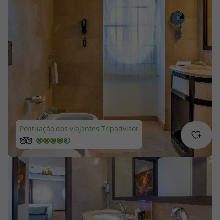
Cruzeiros
Promoções
Especialistas
Cheque Viagem
Rede de Lojas
Pontuação dos viajantes Tripadvisor
Blog TopViagens
Área de Cliente