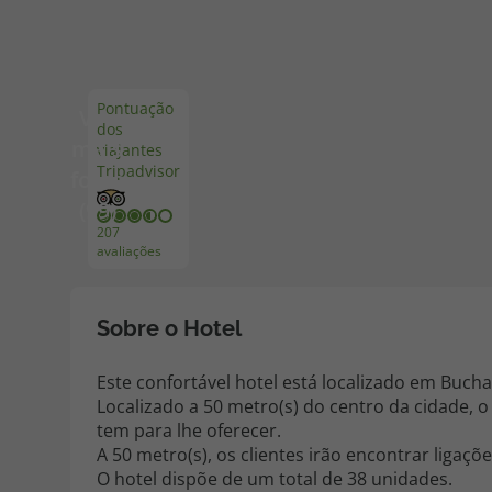
Pacotes de Férias
Cheque V
Pontuação
Ver
dos
Disneyland ® Paris
Blog TopV
mais
viajantes
Tripadvisor
fotos
(99)
207
avaliações
Sobre o Hotel
Este confortável hotel está localizado em Buchar
Localizado a 50 metro(s) do centro da cidade, o
tem para lhe oferecer.
A 50 metro(s), os clientes irão encontrar ligaç
O hotel dispõe de um total de 38 unidades.