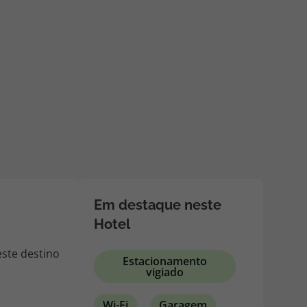
218 925 471
A sua agência de viagens Top Atlântico tem a preocupação de
estar sempre mais perto de si, para maior comodidade e total
facilidade na marcação das suas viagens, tem ainda ao seu
dispor o nosso call center a funcionar todos os dias úteis das
10:00 às 20:00 e Sábado das 10:00 às 14:00.
Em destaque neste
Hotel
este destino
Estacionamento
vigiado
Wi-Fi
Garagem