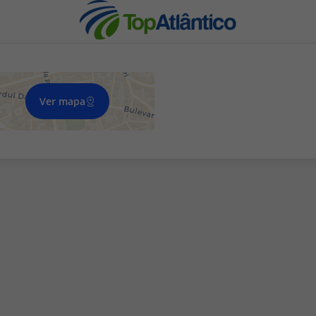
Ver mapa
nhas
s
tas