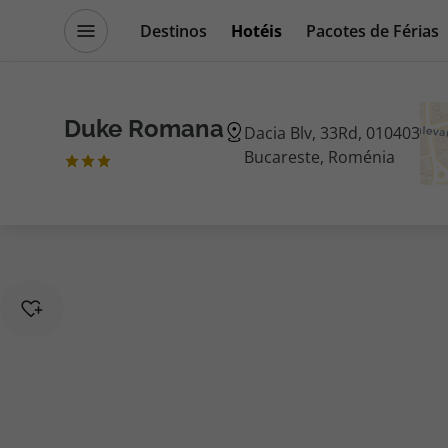
Destinos
Hotéis
Pacotes de Férias
Promoções
Blog TopViagens
Duke Romana
Dacia Blv, 33Rd, 010403
Bucareste, Roménia
Destinos
Escapadi
Voos
Cruzeiros
Hotéis
Promoçõe
Voos + Hotel
Especialis