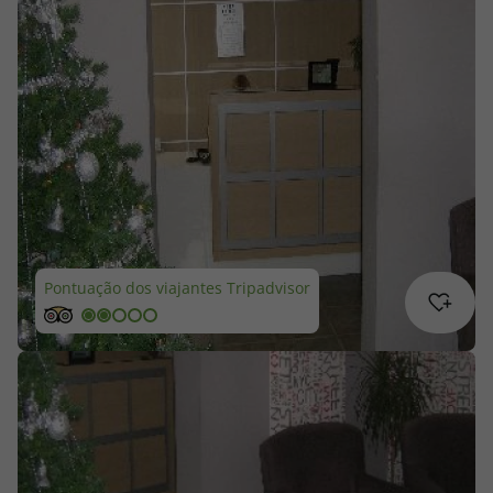
Cruzeiros
Promoções
Especialistas
Cheque Viagem
Rede de Lojas
Pontuação dos viajantes Tripadvisor
Blog TopViagens
Área de Cliente