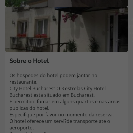
Agências
V
m
Contactos
fo
Apoio ao cliente em Portugal
218 925 471
Custo de uma chamada para a rede fixa nacional.
Sobre o Hotel
Apoio ao cliente no Estrangeiro
218 925 471
Os hospedes do hotel podem jantar no
restaurante.
Custo de uma chamada para a rede fixa nacional.
City Hotel Bucharest O 3 estrelas City Hotel
A sua agência de viagens Top Atlântico tem a preocupação de estar
Bucharest esta situado em Bucharest.
sempre mais perto de si, para maior comodidade e total facilidade
E permitido fumar em alguns quartos e nas areas
na marcação das suas viagens, tem ainda ao seu dispor o nosso call
publicas do hotel.
center a funcionar todos os dias úteis das 10:00 às 20:00 e Sábado
Especifique por favor no momento da reserva.
das 10:00 às 14:00.
O hotel oferece um servi?de transporte ate o
aeroporto.