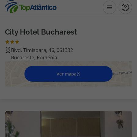
City Hotel Bucharest
Destinos
Blvd. Timisoara, 46, 061332
Voos
Bucareste, Roménia
Hotéis
Ver mapa
Voos + Hotel
Pacotes de Férias
Disneyland ® Paris
Escapadinhas