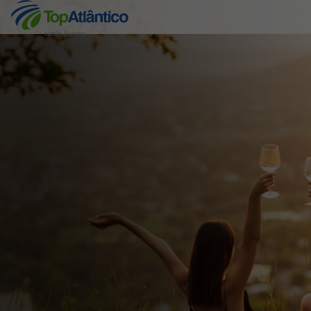
Hotéis Baratos
Destinos
Voos
Hotéis
Voos + Hotel
Pacotes de Férias
Disneyland ® Paris
Escapadinhas