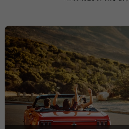
topatlantico@topatlantico.com