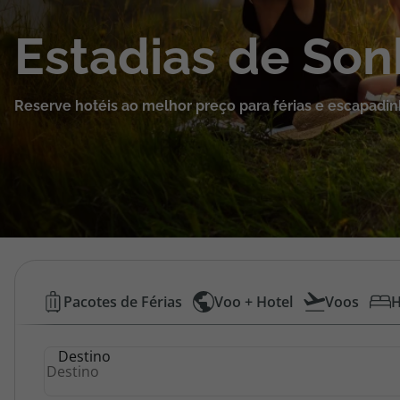
Cruzeiros
Estadias de So
Promoções
Reserve hotéis ao melhor preço para férias e escapadin
Especialistas
Cheque Viagem
Rede de Lojas
Blog TopViagens
Hotéis
Pacotes de Férias
Voo + Hotel
Voos
H
Baratos
Área de Cliente
Destino
|