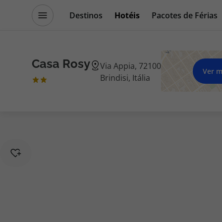
Destinos
Hotéis
Pacotes de Férias
Promoções
Blog TopViagens
Casa Rosy
Via Appia, 72100
Ver 
Brindisi, Itália
Destinos
Escapadi
Voos
Cruzeiros
Hotéis
Promoçõe
Voos + Hotel
Especialis