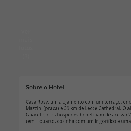
Pacotes de Férias
Cheque V
Ver
Disneyland ® Paris
Blog TopV
mais
fotos
(8)
Sobre o Hotel
Casa Rosy, um alojamento com um terraço, enco
Mazzini (praça) e 39 km de Lecce Cathedral. O 
Guaceto, e os hóspedes beneficiam de acesso Wi-Fi grat
tem 1 quarto, cozinha com um frigorífico e uma
de banho dispondo de bidé. Toalhas e roupa de cama são provid