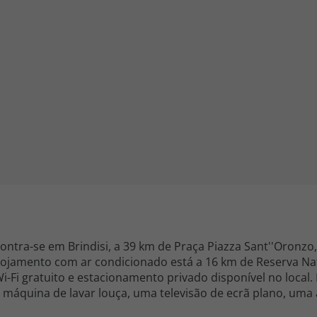
iagem
iagens
ntra-se em Brindisi, a 39 km de Praça Piazza Sant''Oronzo,
alojamento com ar condicionado está a 16 km de Reserva Na
uito e estacionamento privado disponível no local. Este apartamento
 máquina de lavar louça, uma televisão de ecrã plano, uma 
enciadas neste apartamento. Estação Ferroviária de Lecce fica