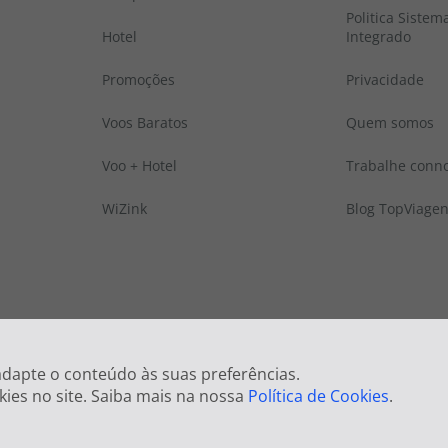
Politica Sistem
Hotel
Integrado
Promoções
Privacidade
Voos Baratos
Quem somos
Voo + Hotel
Trabalhe conn
WiZink
Blog TopViage
 © Todos os direitos reservados:
Top Atlântico, Viagens e Turismo S.A. – RNAVT
 adapte o conteúdo às suas preferências.
kies no site. Saiba mais na nossa
Política de Cookies
.