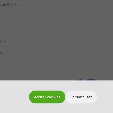
a de Gestão
osco
ns
 1833
topatlantico@topatlantico.com
Aceitar cookies
Personalizar