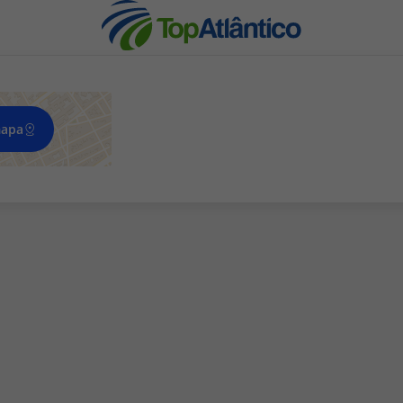
mapa
nhas
s
tas