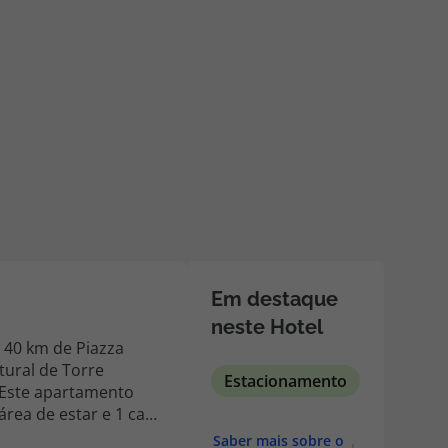
218 925 471
A sua agência de viagens Top Atlântico tem a preocupação de
estar sempre mais perto de si, para maior comodidade e total
facilidade na marcação das suas viagens, tem ainda ao seu
dispor o nosso call center a funcionar todos os dias úteis das
10:00 às 20:00 e Sábado das 10:00 às 14:00.
Em destaque
neste Hotel
 40 km de Piazza
tural de Torre
Estacionamento
área de estar e 1 casa
Saber mais sobre o