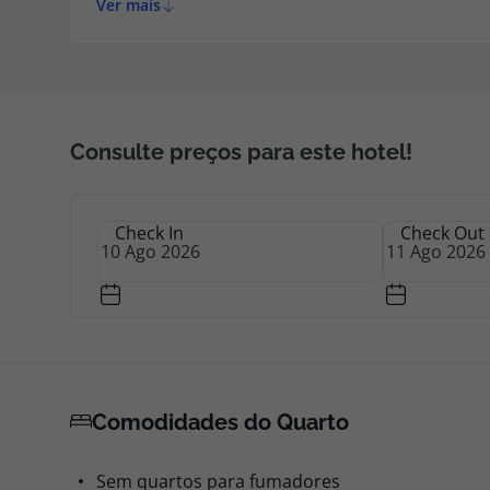
Ver mais
a 40 km de Casa Rosy, enquanto Church of Saint
Salento fica a 5 km de distância.
Consulte preços para este hotel!
Check In
Check Out
Comodidades do Quarto
Sem quartos para fumadores