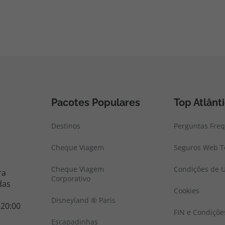
Pacotes Populares
Top Atlânt
Destinos
Perguntas Fre
Cheque Viagem
Seguros Web To
Cheque Viagem
Condições de U
ra
Corporativo
das
Cookies
Disneyland ® Paris
 20:00
FIN e Condiçõe
Escapadinhas