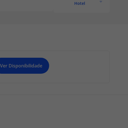
to de Brindisi –
Hotel
Ver Disponibilidade