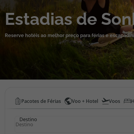
Cruzeiros
Estadias de So
Promoções
Reserve hotéis ao melhor preço para férias e escapadin
Especialistas
Cheque Viagem
Rede de Lojas
Blog TopViagens
Hotéis
Pacotes de Férias
Voo + Hotel
Voos
H
Baratos
Área de Cliente
Destino
|