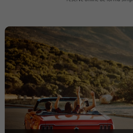
topatlantico@topatlantico.com