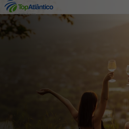
Hotéis Baratos
Destinos
Voos
Hotéis
Voos + Hotel
Pacotes de Férias
Disneyland ® Paris
Escapadinhas