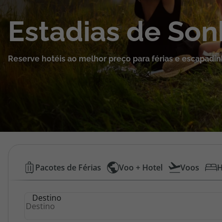
Cruzeiros
Estadias de So
Promoções
Reserve hotéis ao melhor preço para férias e escapadin
Especialistas
Cheque Viagem
Rede de Lojas
Blog TopViagens
Hotéis
Pacotes de Férias
Voo + Hotel
Voos
H
Baratos
Área de Cliente
Destino
|