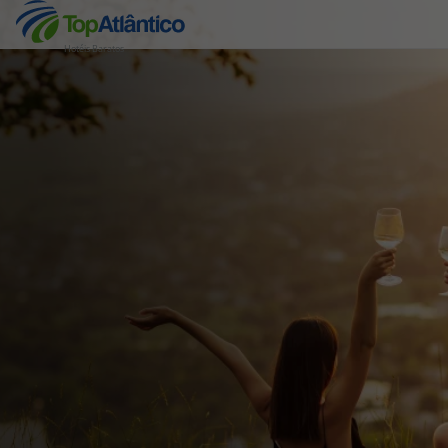
Hotéis Baratos
Destinos
Voos
Hotéis
Voos + Hotel
Pacotes de Férias
Disneyland ® Paris
Escapadinhas