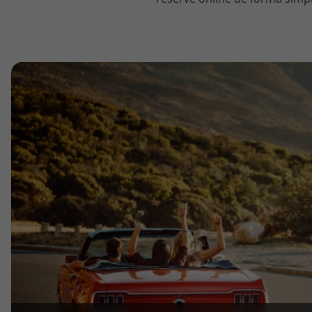
topatlantico@topatlantico.com