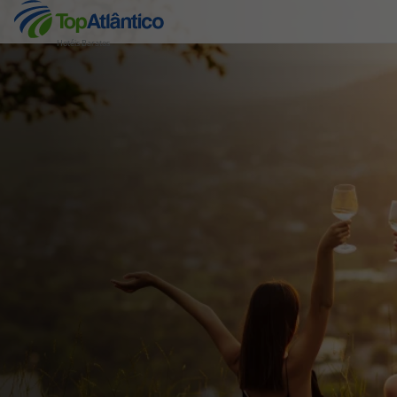
Hotéis Baratos
Destinos
Voos
Hotéis
Voos + Hotel
Pacotes de Férias
Disneyland ® Paris
Escapadinhas