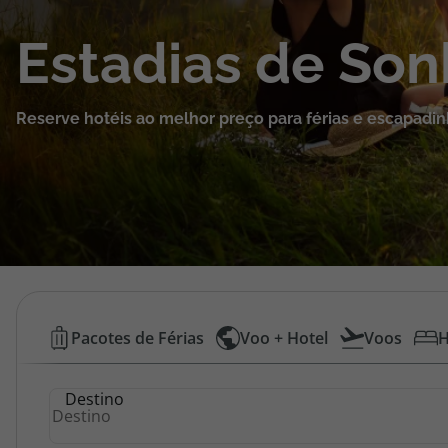
Cruzeiros
Estadias de So
Promoções
Reserve hotéis ao melhor preço para férias e escapadin
Especialistas
Cheque Viagem
Rede de Lojas
Blog TopViagens
Hotéis
Pacotes de Férias
Voo + Hotel
Voos
H
Baratos
Área de Cliente
Destino
|