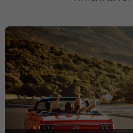
topatlantico@topatlantico.com