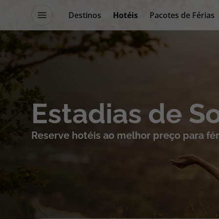
Destinos
Hotéis
Pacotes de Férias
Promoções
Blog TopViagens
Destinos
Escapadi
Estadias de S
Voos
Cruzeiros
Reserve hotéis ao melhor preço para fér
Hotéis
Promoçõe
Voos + Hotel
Especialis