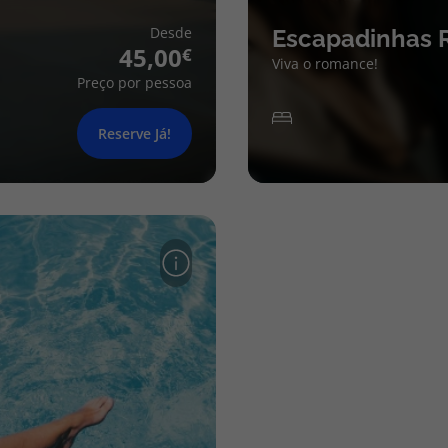
Desde
Escapadinhas 
45,00
Viva o romance!
Preço por pessoa
Reserve Já!