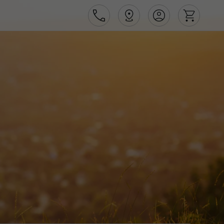
Área de Cliente
Agências
Contactos
Apoio ao cliente em Portugal
218 925 471
Apoio ao cliente no Estrangeiro