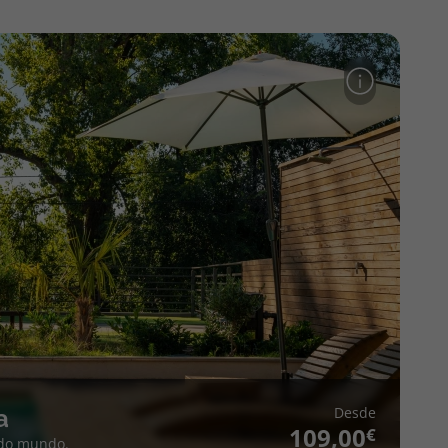
Desde
a
109,00
 do mundo.