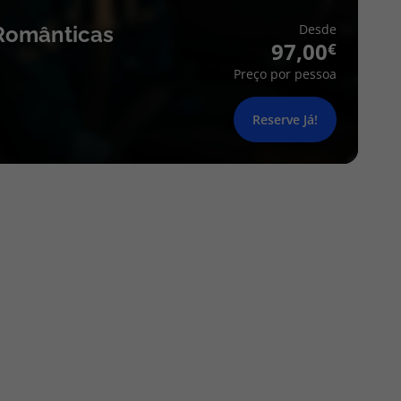
Desde
Românticas
97,00
Preço por pessoa
Reserve Já!