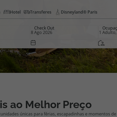
s
Hotel
Transferes
Disneyland® Paris
iagem
Check Out
Ocupa
iagens
is ao Melhor Preço
tunidades únicas para férias, escapadinhas e momentos de