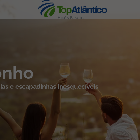
Hotéis Baratos
nhas
onho
ias e escapadinhas inesquecíveis
s
tas