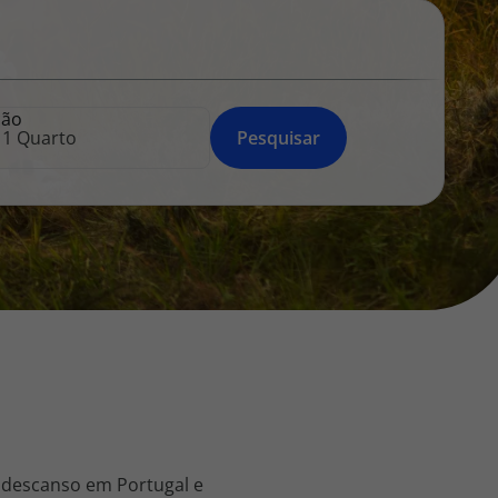
218 925 471
A sua agência de viagens Top Atlântico tem a preocupação de
estar sempre mais perto de si, para maior comodidade e total
facilidade na marcação das suas viagens, tem ainda ao seu
ção
dispor o nosso call center a funcionar todos os dias úteis das
Pesquisar
10:00 às 20:00 e Sábado das 10:00 às 14:00.
 descanso em Portugal e