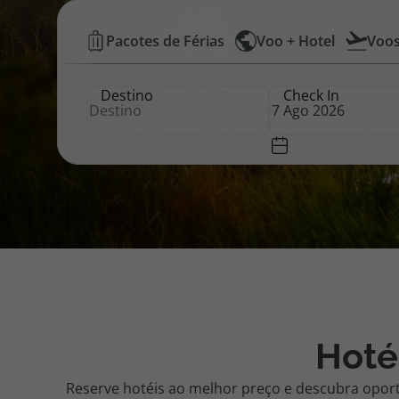
Hotéis
Pacotes de Férias
Voo + Hotel
Voo
Pacotes de Férias
Cheque V
Baratos
Destino
Check In
|
Disneyland ® Paris
Blog TopV
Top
Atlântico
Hoté
Reserve hotéis ao melhor preço e descubra opor