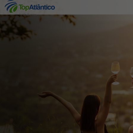
Hotéis Baratos
Destinos
Voos
Hotéis
Voos + Hotel
Pacotes de Férias
Disneyland ® Paris
Escapadinhas