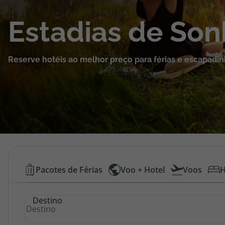
Cruzeiros
Estadias de So
Promoções
Reserve hotéis ao melhor preço para férias e escapadin
Especialistas
Cheque Viagem
Rede de Lojas
Blog TopViagens
Hotéis
Pacotes de Férias
Voo + Hotel
Voos
H
Baratos
Área de Cliente
Destino
|