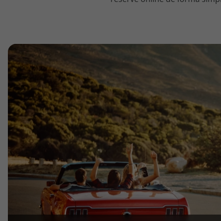
topatlantico@topatlantico.com