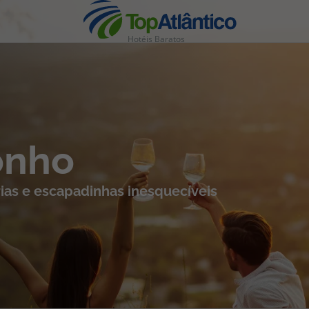
Hotéis Baratos
nhas
onho
ias e escapadinhas inesquecíveis
s
tas