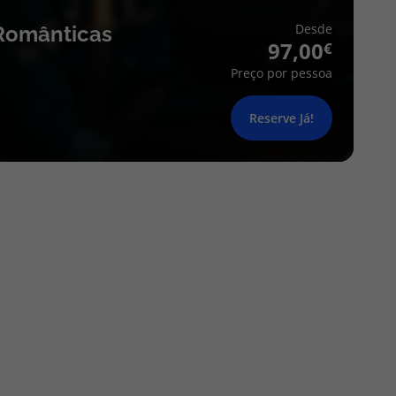
Desde
Românticas
97,00
Preço por pessoa
Reserve Já!