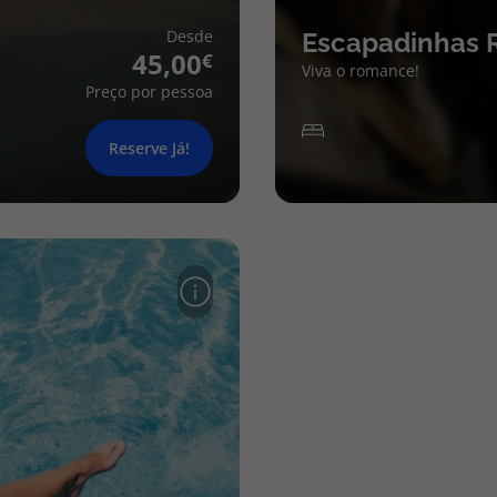
Desde
Escapadinhas 
45,00
Viva o romance!
Preço por pessoa
Reserve Já!