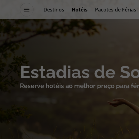
Destinos
Hotéis
Pacotes de Férias
Promoções
Blog TopViagens
Destinos
Escapadi
Estadias de S
Voos
Cruzeiros
Reserve hotéis ao melhor preço para fér
Hotéis
Promoçõe
Voos + Hotel
Especialis