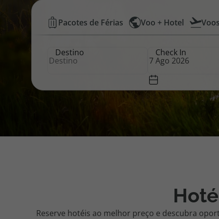
Hotéis
Pacotes de Férias
Voo + Hotel
Voo
Pacotes de Férias
Cheque V
Baratos
Destino
Check In
|
Disneyland ® Paris
Blog TopV
Top
Atlântico
Hoté
Reserve hotéis ao melhor preço e descubra opor