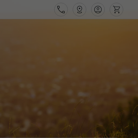
Área de Cliente
Agências
Contactos
Apoio ao cliente em Portugal
218 925 471
Apoio ao cliente no Estrangeiro