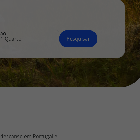
218 925 471
A sua agência de viagens Top Atlântico tem a preocupação de
estar sempre mais perto de si, para maior comodidade e total
facilidade na marcação das suas viagens, tem ainda ao seu
ção
dispor o nosso call center a funcionar todos os dias úteis das
Pesquisar
10:00 às 20:00 e Sábado das 10:00 às 14:00.
 descanso em Portugal e