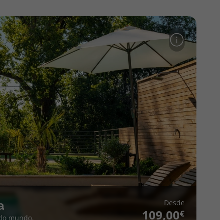
Desde
a
109,00
 do mundo.