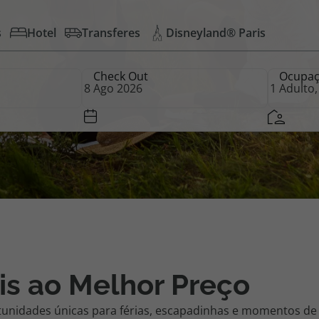
s
Hotel
Transferes
Disneyland® Paris
iagem
Check Out
Ocupa
iagens
is ao Melhor Preço
tunidades únicas para férias, escapadinhas e momentos de