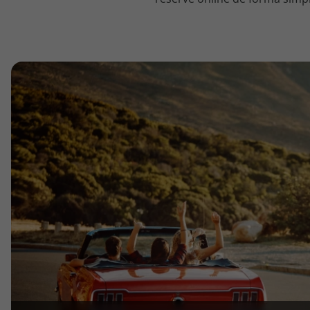
topatlantico@topatlantico.com