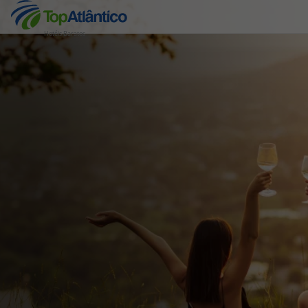
Hotéis Baratos
Destinos
Voos
Hotéis
Voos + Hotel
Pacotes de Férias
Disneyland ® Paris
Escapadinhas