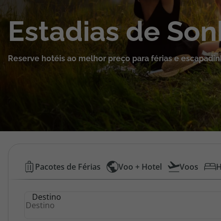
Cruzeiros
Estadias de So
Promoções
Reserve hotéis ao melhor preço para férias e escapadin
Especialistas
Cheque Viagem
Rede de Lojas
Blog TopViagens
Hotéis
Pacotes de Férias
Voo + Hotel
Voos
H
Baratos
Área de Cliente
Destino
|