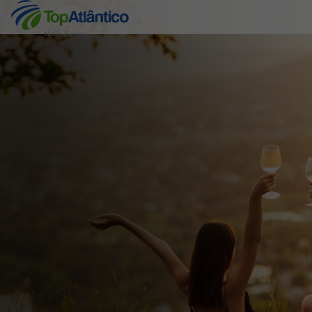
Hotéis Baratos
Destinos
Voos
Hotéis
Voos + Hotel
Pacotes de Férias
Disneyland ® Paris
Escapadinhas