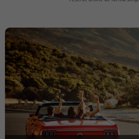
topatlantico@topatlantico.com