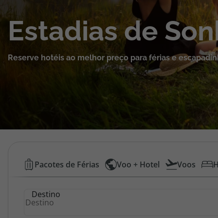
Cruzeiros
Estadias de So
Promoções
Reserve hotéis ao melhor preço para férias e escapadin
Especialistas
Cheque Viagem
Rede de Lojas
Blog TopViagens
Hotéis
Pacotes de Férias
Voo + Hotel
Voos
H
Baratos
Área de Cliente
Destino
|