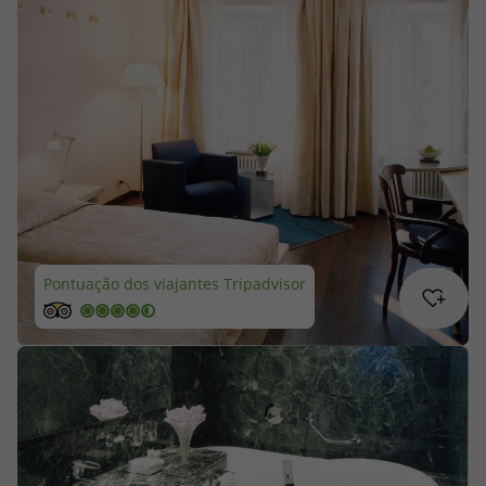
Cruzeiros
Promoções
Especialistas
Cheque Viagem
Rede de Lojas
Pontuação dos viajantes Tripadvisor
Blog TopViagens
Área de Cliente