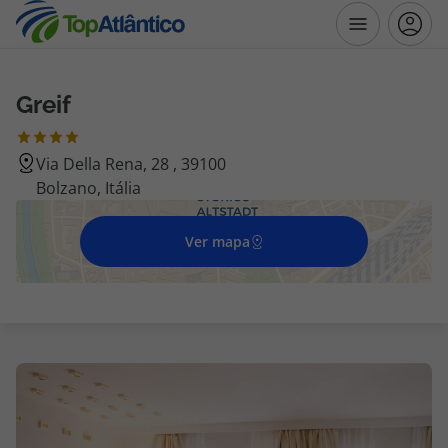
Greif
Destinos
Via Della Rena, 28 , 39100
Voos
Bolzano, Itália
Hotéis
Ver mapa
Voos + Hotel
Pacotes de Férias
Disneyland ® Paris
Escapadinhas