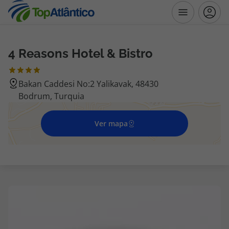
4 Reasons Hotel & Bistro
Destinos
Bakan Caddesi No:2 Yalikavak, 48430
Voos
Bodrum, Turquia
Hotéis
Ver mapa
Voos + Hotel
Pacotes de Férias
Disneyland ® Paris
Escapadinhas