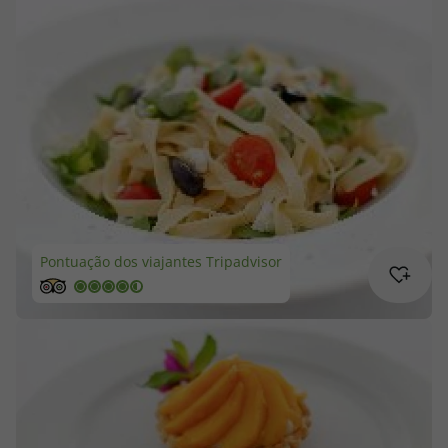
Cruzeiros
Promoções
Especialistas
Cheque Viagem
Rede de Lojas
Pontuação dos viajantes Tripadvisor
Blog TopViagens
Área de Cliente