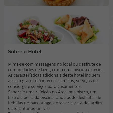
Agências
V
m
Contactos
fo
(
Apoio ao cliente em Portugal
218 925 471
Custo de uma chamada para a rede fixa nacional.
Sobre o Hotel
Apoio ao cliente no Estrangeiro
218 925 471
Mime-se com massagens no local ou desfrute de
comodidades de lazer, como uma piscina exterior.
Custo de uma chamada para a rede fixa nacional.
As características adicionais deste hotel incluem
A sua agência de viagens Top Atlântico tem a preocupação de estar
acesso gratuito à internet sem fios, serviços de
sempre mais perto de si, para maior comodidade e total facilidade
concierge e serviços para casamentos.
na marcação das suas viagens, tem ainda ao seu dispor o nosso call
Saboreie uma refeição no 4reasons bistro, um
center a funcionar todos os dias úteis das 10:00 às 20:00 e Sábado
bistrô à beira da piscina, onde pode desfrutar de
das 10:00 às 14:00.
bebidas no bar/lounge, apreciar a vista do jardim
e até jantar ao ar livre.