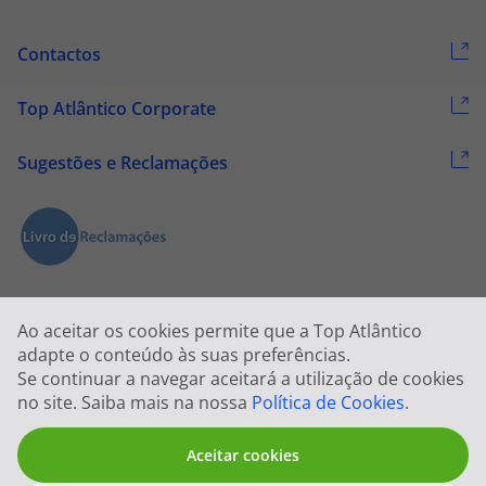
Contactos
Top Atlântico Corporate
Sugestões e Reclamações
Ao aceitar os cookies permite que a Top Atlântico
adapte o conteúdo às suas preferências.
Se continuar a navegar aceitará a utilização de cookies
2026 © Todos os direitos reservados:
Top Atlântico, Viagens e Turismo
no site. Saiba mais na nossa
Política de Cookies
.
S.A. – RNAVT 1833
Aceitar cookies