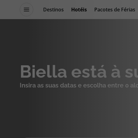
Destinos
Hotéis
Pacotes de Férias
Promoções
Blog TopViagens
Destinos
Escapadi
Biella está à 
Voos
Cruzeiros
Insira as suas datas e escolha entre 0 a
Hotéis
Promoçõe
Voos + Hotel
Especialis