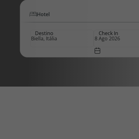
Hotel
Pacotes de Férias
Cheque V
Destino
Check In
Disneyland ® Paris
Blog TopV