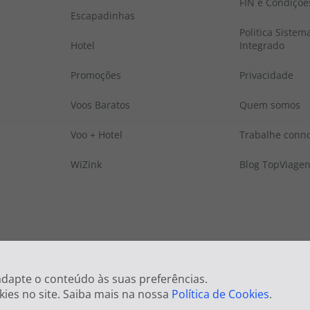
FIN e Condiçõe
Escapadinhas
Politica Sistem
Hotel
Integrado
Promoções
Privacidade
Voos Baratos
Quem somos
Voo + Hotel
Trabalhe conn
WiZink
Blog TopViage
 © Todos os direitos reservados:
Top Atlântico, Viagens e Turismo S.A. – RNAVT
 adapte o conteúdo às suas preferências.
kies no site. Saiba mais na nossa
Política de Cookies
.