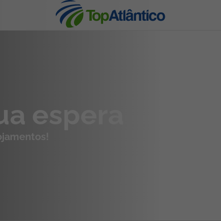
nhas
sua espera
lojamentos!
s
tas