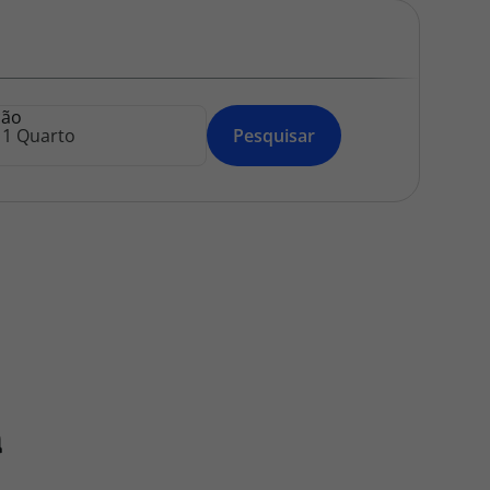
218 925 471
A sua agência de viagens Top Atlântico tem a preocupação de
estar sempre mais perto de si, para maior comodidade e total
facilidade na marcação das suas viagens, tem ainda ao seu
ção
dispor o nosso call center a funcionar todos os dias úteis das
Pesquisar
10:00 às 20:00 e Sábado das 10:00 às 14:00.
a