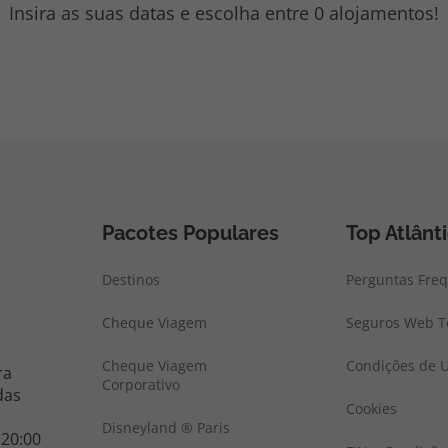
Insira as suas datas e escolha entre 0 alojamentos!
Pacotes Populares
Top Atlânt
Destinos
Perguntas Fre
Cheque Viagem
Seguros Web To
Cheque Viagem
Condições de U
ra
Corporativo
das
Cookies
Disneyland ® Paris
 20:00