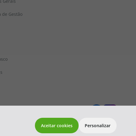
s Gerais
a de Gestão
osco
ns
 1833
topatlantico@topatlantico.com
Aceitar cookies
Personalizar