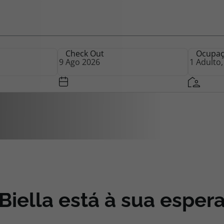
iagem
Check Out
Ocupa
iagens
Biella está à sua esper