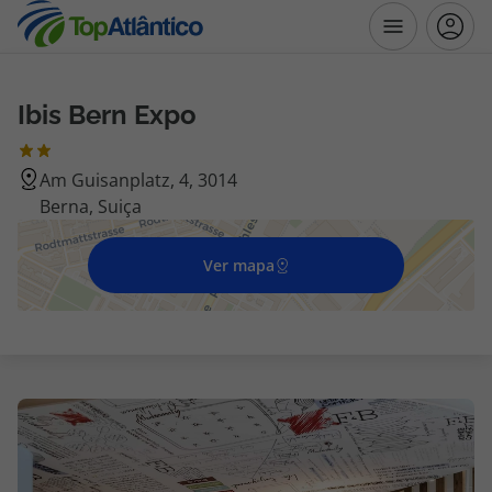
Ibis Bern Expo
Destinos
Am Guisanplatz, 4, 3014
Voos
Berna, Suiça
Hotéis
Ver mapa
Voos + Hotel
Pacotes de Férias
Disneyland ® Paris
Escapadinhas