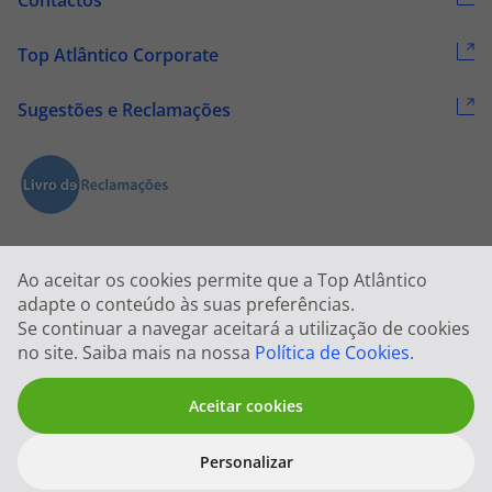
Contactos
Top Atlântico Corporate
Sugestões e Reclamações
Ao aceitar os cookies permite que a Top Atlântico
adapte o conteúdo às suas preferências.
Se continuar a navegar aceitará a utilização de cookies
2026 © Todos os direitos reservados:
Top Atlântico, Viagens e Turismo
no site. Saiba mais na nossa
Política de Cookies
.
S.A. – RNAVT 1833
Aceitar cookies
Personalizar