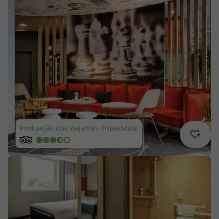
Cruzeiros
Promoções
Especialistas
Cheque Viagem
Rede de Lojas
Pontuação dos viajantes Tripadvisor
Blog TopViagens
Área de Cliente