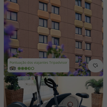
Cruzeiros
Promoções
Especialistas
Cheque Viagem
Rede de Lojas
Pontuação dos viajantes Tripadvisor
Blog TopViagens
Área de Cliente