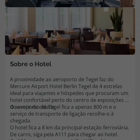
Agências
V
m
Contactos
fo
(
Apoio ao cliente em Portugal
218 925 471
Custo de uma chamada para a rede fixa nacional.
Sobre o Hotel
Apoio ao cliente no Estrangeiro
218 925 471
A proximidade ao aeroporto de Tegel faz do
Mercure Airport Hotel Berlin Tegel de 4 estrelas
Custo de uma chamada para a rede fixa nacional.
ideal para viajantes e hóspedes que procuram um
A sua agência de viagens Top Atlântico tem a preocupação de estar
hotel confortável perto do centro de exposições e
sempre mais perto de si, para maior comodidade e total facilidade
do oeste da cidade.
O aeroporto de Tegel fica a apenas 800 m e o
na marcação das suas viagens, tem ainda ao seu dispor o nosso call
serviço de transporte de ligação recolhe-o à
center a funcionar todos os dias úteis das 10:00 às 20:00 e Sábado
chegada.
das 10:00 às 14:00.
O hotel fica a 8 km da principal estação ferroviária.
De carro, siga pela A111 para chegar ao hotel.