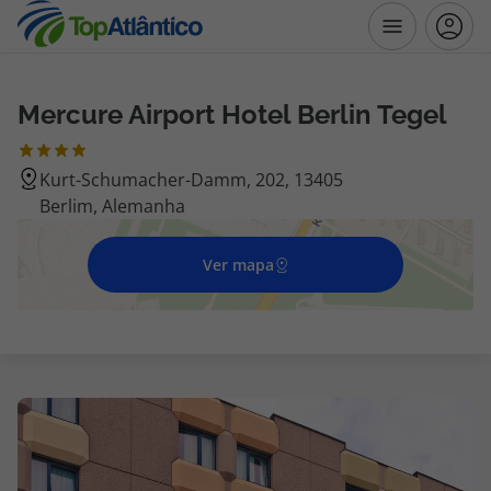
Mercure Airport Hotel Berlin Tegel
Destinos
Kurt-Schumacher-Damm, 202, 13405
Voos
Berlim, Alemanha
Hotéis
Ver mapa
Voos + Hotel
Pacotes de Férias
Disneyland ® Paris
Escapadinhas