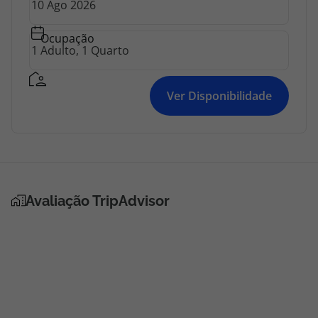
topatlantico@topatlantico.com
Ocupação
Ver Disponibilidade
Avaliação TripAdvisor