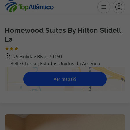
Homewood Suites By Hilton Slidell,
Destinos
La
Voos
175 Holiday Blvd, 70460
Belle Chasse, Estados Unidos da América
Hotéis
Voos + Hotel
Ver mapa
Pacotes de Férias
Disneyland ® Paris
Escapadinhas