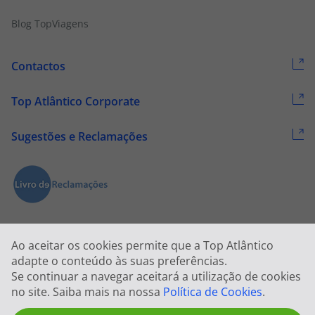
Blog TopViagens
Contactos
Top Atlântico Corporate
Sugestões e Reclamações
Ao aceitar os cookies permite que a Top Atlântico
adapte o conteúdo às suas preferências.
Se continuar a navegar aceitará a utilização de cookies
2026 © Todos os direitos reservados:
Top Atlântico, Viagens e Turismo
no site. Saiba mais na nossa
Política de Cookies
.
S.A. – RNAVT 1833