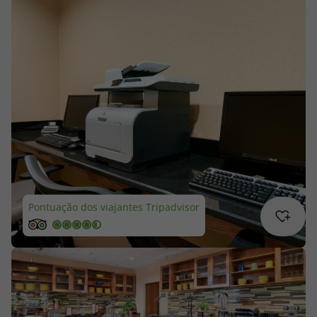
Cruzeiros
Promoções
Especialistas
Cheque Viagem
Rede de Lojas
Blog TopViagens
Pontuação dos viajantes Tripadvisor
Área de Cliente