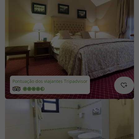
Cruzeiros
Promoções
Especialistas
Cheque Viagem
Rede de Lojas
Pontuação dos viajantes Tripadvisor
Blog TopViagens
Área de Cliente