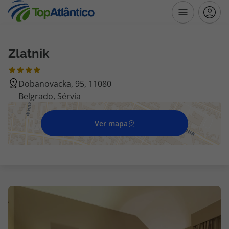
Zlatnik
Destinos
Dobanovacka, 95, 11080
Voos
Belgrado, Sérvia
Hotéis
Ver mapa
Voos + Hotel
Pacotes de Férias
Disneyland ® Paris
Escapadinhas