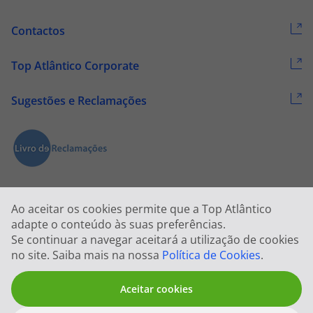
Contactos
Top Atlântico Corporate
Sugestões e Reclamações
Ao aceitar os cookies permite que a Top Atlântico
adapte o conteúdo às suas preferências.
Se continuar a navegar aceitará a utilização de cookies
2026 © Todos os direitos reservados:
Top Atlântico, Viagens e Turismo
no site. Saiba mais na nossa
Política de Cookies
.
S.A. – RNAVT 1833
Aceitar cookies