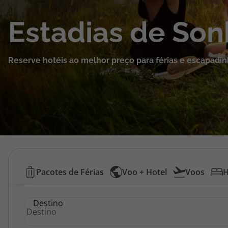
Cruzeiros
Estadias de So
Promoções
Reserve hotéis ao melhor preço para férias e escapadin
Especialistas
Cheque Viagem
Rede de Lojas
Blog TopViagens
Hotéis
Pacotes de Férias
Voo + Hotel
Voos
H
Baratos
Área de Cliente
Destino
|