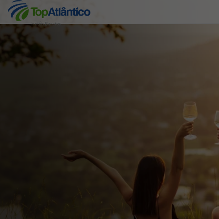
Hotéis Baratos
Destinos
Voos
Hotéis
Voos + Hotel
Pacotes de Férias
Disneyland ® Paris
Escapadinhas