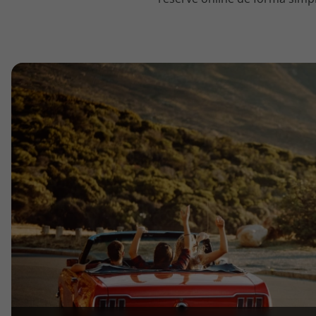
topatlantico@topatlantico.com