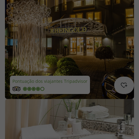
Cruzeiros
Promoções
Especialistas
Cheque Viagem
Rede de Lojas
Pontuação dos viajantes Tripadvisor
Blog TopViagens
Área de Cliente