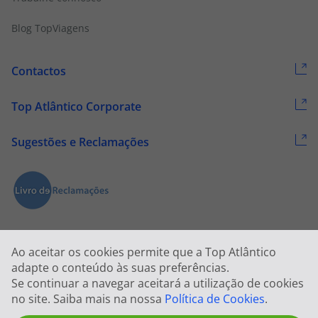
Blog TopViagens
Contactos
Top Atlântico Corporate
Sugestões e Reclamações
Ao aceitar os cookies permite que a Top Atlântico
adapte o conteúdo às suas preferências.
Se continuar a navegar aceitará a utilização de cookies
2026 © Todos os direitos reservados:
Top Atlântico, Viagens e Turismo
no site. Saiba mais na nossa
Política de Cookies
.
S.A. – RNAVT 1833