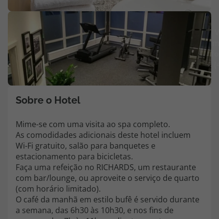
Agências
V
m
Contactos
fo
(
Apoio ao cliente em Portugal
218 925 471
Custo de uma chamada para a rede fixa nacional.
Sobre o Hotel
Apoio ao cliente no Estrangeiro
218 925 471
Mime-se com uma visita ao spa completo.
As comodidades adicionais deste hotel incluem
Custo de uma chamada para a rede fixa nacional.
Wi-Fi gratuito, salão para banquetes e
A sua agência de viagens Top Atlântico tem a preocupação de estar
estacionamento para bicicletas.
sempre mais perto de si, para maior comodidade e total facilidade
Faça uma refeição no RICHARDS, um restaurante
na marcação das suas viagens, tem ainda ao seu dispor o nosso call
com bar/lounge, ou aproveite o serviço de quarto
center a funcionar todos os dias úteis das 10:00 às 20:00 e Sábado
(com horário limitado).
das 10:00 às 14:00.
O café da manhã em estilo bufê é servido durante
a semana, das 6h30 às 10h30, e nos fins de