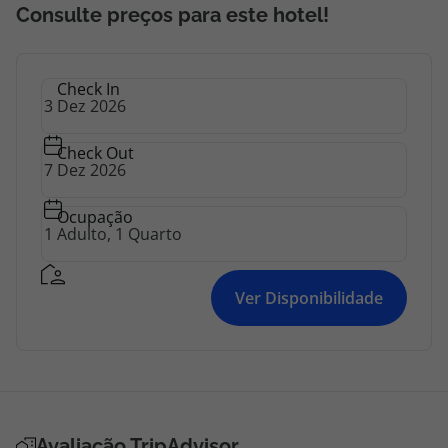
topatlantico@topatlantico.com
Consulte preços para este hotel!
Check In
Check Out
Ocupação
Ver Disponibilidade
Avaliação TripAdvisor