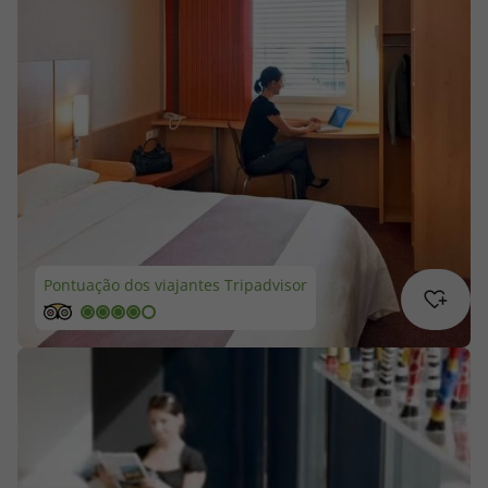
Cruzeiros
Promoções
Especialistas
Cheque Viagem
Rede de Lojas
Pontuação dos viajantes Tripadvisor
Blog TopViagens
Área de Cliente