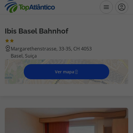
Ibis Basel Bahnhof
Destinos
Margarethenstrasse, 33-35, CH 4053
Voos
Basel, Suiça
Hotéis
Ver mapa
Voos + Hotel
Pacotes de Férias
Disneyland ® Paris
Escapadinhas