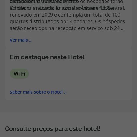
distância.
área de estar. Adicionalmente os hóspedes terão
almoço em sistema de buffet.
topatlantico@topatlantico.com
ao dispor ar condicionado e aquecimento central.
O hotel climatizado foi construÃ­do em 1882 e
renovado em 2009 e contempla um total de 100
quartos distribuÃ­dos por 4 andares. Os hóspedes
serão recebidos na recepção em serviço sob 24 h
com cofre, guichet para câmbio monetário e
Ver mais
vários elevadores. As facilidades incluem acesso Ã
Internet, arrecadação para bicicletas, acesso Ã
Internet sem fios em todo o edifÃ­cio e salas de
Em destaque neste Hotel
conferÃªncias bem equipadas para hóspedes em
negócios. Os serviços de quartos e de lavandaria,
Wi-Fi
o parque de estacionamento e a garagem
completam as ofertas ao dispor.
Saber mais sobre o Hotel
Consulte preços para este hotel!