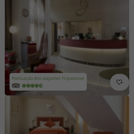
Cruzeiros
Promoções
Especialistas
Cheque Viagem
Rede de Lojas
Pontuação dos viajantes Tripadvisor
Blog TopViagens
Área de Cliente