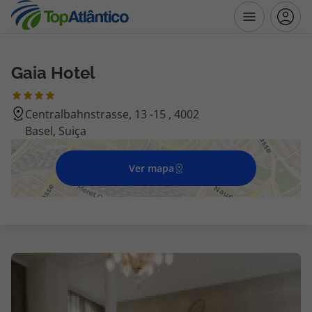
Gaia Hotel
Destinos
Centralbahnstrasse, 13 -15 , 4002
Voos
Basel, Suiça
Hotéis
Ver mapa
Voos + Hotel
Pacotes de Férias
Disneyland ® Paris
Escapadinhas