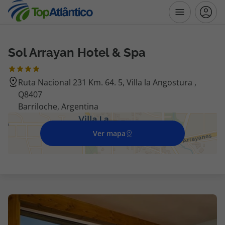
Sol Arrayan Hotel & Spa
Destinos
Ruta Nacional 231 Km. 64. 5, Villa la Angostura ,
Voos
Q8407
Barriloche, Argentina
Hotéis
Ver mapa
Voos + Hotel
Pacotes de Férias
Disneyland ® Paris
Escapadinhas