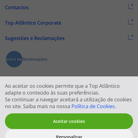
Contactos
Top Atlântico Corporate
Sugestões e Reclamações
Ao aceitar os cookies permite que a Top Atlântico
adapte o conteúdo às suas preferências.
Se continuar a navegar aceitará a utilização de cookies
2026 © Todos os direitos reservados:
Top Atlântico, Viagens e Turismo
no site. Saiba mais na nossa
Política de Cookies
.
S.A. – RNAVT 1833
Aceitar cookies
Personalizar