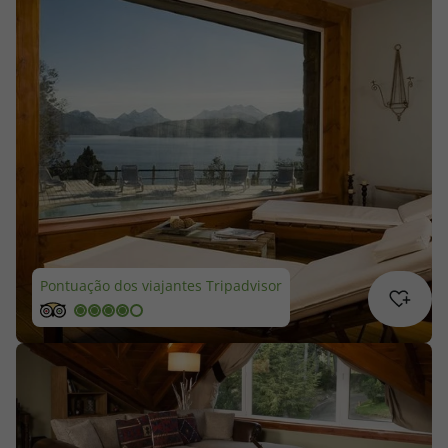
Cruzeiros
Promoções
Especialistas
Cheque Viagem
Rede de Lojas
Pontuação dos viajantes Tripadvisor
Blog TopViagens
Área de Cliente