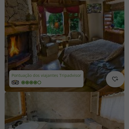
Cruzeiros
Promoções
Especialistas
Cheque Viagem
Rede de Lojas
Pontuação dos viajantes Tripadvisor
Blog TopViagens
Área de Cliente