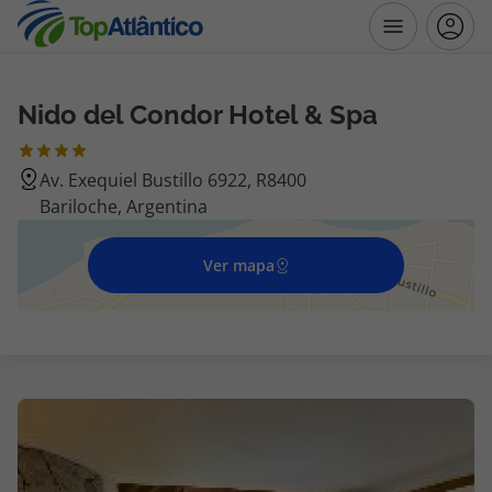
Nido del Condor Hotel & Spa
Destinos
Av. Exequiel Bustillo 6922, R8400
Voos
Bariloche, Argentina
Hotéis
Ver mapa
Voos + Hotel
Pacotes de Férias
Disneyland ® Paris
Escapadinhas