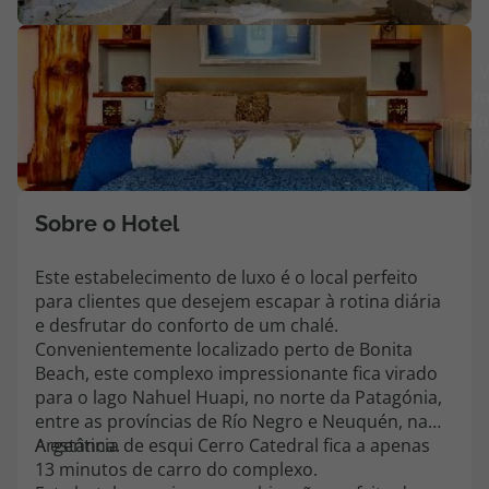
Agências
V
m
Contactos
fo
(
Apoio ao cliente em Portugal
218 925 471
Custo de uma chamada para a rede fixa nacional.
Sobre o Hotel
Apoio ao cliente no Estrangeiro
218 925 471
Este estabelecimento de luxo é o local perfeito
para clientes que desejem escapar à rotina diária
Custo de uma chamada para a rede fixa nacional.
e desfrutar do conforto de um chalé.
A sua agência de viagens Top Atlântico tem a preocupação de estar
Convenientemente localizado perto de Bonita
sempre mais perto de si, para maior comodidade e total facilidade
Beach, este complexo impressionante fica virado
na marcação das suas viagens, tem ainda ao seu dispor o nosso call
para o lago Nahuel Huapi, no norte da Patagónia,
center a funcionar todos os dias úteis das 10:00 às 20:00 e Sábado
entre as províncias de Río Negro e Neuquén, na
das 10:00 às 14:00.
Argentina.
A estância de esqui Cerro Catedral fica a apenas
13 minutos de carro do complexo.