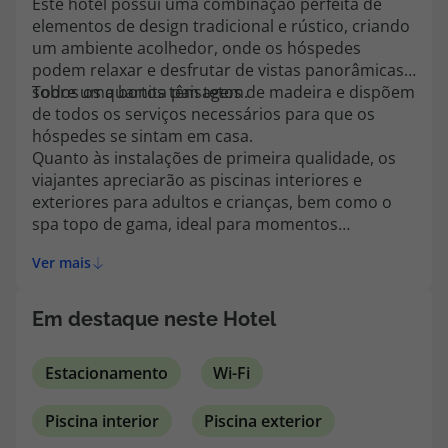
Este hotel possui uma combinação perfeita de
topatlantico@topatlantico.com
elementos de design tradicional e rústico, criando
um ambiente acolhedor, onde os hóspedes
podem relaxar e desfrutar de vistas panorâmicas
sobre uma bonita paisagem.
Todos os quartos têm tetos de madeira e dispõem
de todos os serviços necessários para que os
hóspedes se sintam em casa.
Quanto às instalações de primeira qualidade, os
viajantes apreciarão as piscinas interiores e
exteriores para adultos e crianças, bem como o
spa topo de gama, ideal para momentos
relaxantes.
Ver mais
Em destaque neste Hotel
Estacionamento
Wi-Fi
Piscina interior
Piscina exterior