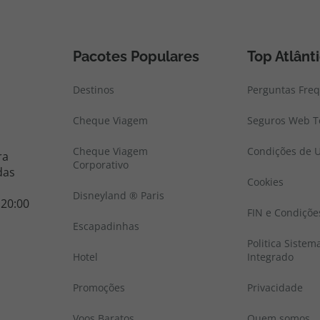
Pacotes Populares
Top Atlânt
Destinos
Perguntas Fre
Cheque Viagem
Seguros Web To
Cheque Viagem
Condições de U
ra
Corporativo
das
Cookies
Disneyland ® Paris
 20:00
FIN e Condiçõe
Escapadinhas
Politica Sistem
Hotel
Integrado
Promoções
Privacidade
Voos Baratos
Quem somos