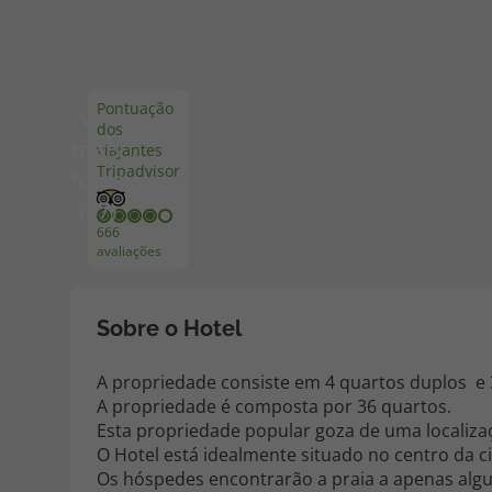
Pacotes de Férias
Cheque V
Pontuação
Ver
dos
Disneyland ® Paris
Blog TopV
mais
viajantes
Tripadvisor
fotos
(37)
666
avaliações
Sobre o Hotel
A propriedade consiste em 4 quartos duplos e
A propriedade é composta por 36 quartos.
Esta propriedade popular goza de uma localizaç
O Hotel está idealmente situado no centro da c
Os hóspedes encontrarão a praia a apenas algu