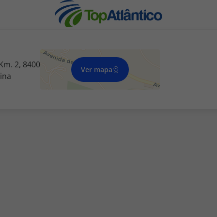
Km. 2, 8400
Ver mapa
tina
nhas
s
tas