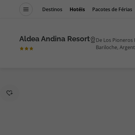
Destinos
Hotéis
Pacotes de Férias
Promoções
Blog TopViagens
Aldea Andina Resort
De Los Pioneros 
Bariloche, Argen
Destinos
Escapadi
Voos
Cruzeiros
Hotéis
Promoçõe
Voos + Hotel
Especialis