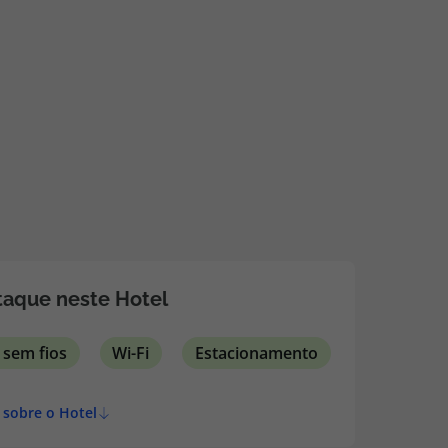
218 925 471
A sua agência de viagens Top Atlântico tem a preocupação de
estar sempre mais perto de si, para maior comodidade e total
facilidade na marcação das suas viagens, tem ainda ao seu
dispor o nosso call center a funcionar todos os dias úteis das
10:00 às 20:00 e Sábado das 10:00 às 14:00.
aque neste Hotel
 sem fios
Wi-Fi
Estacionamento
 sobre o Hotel