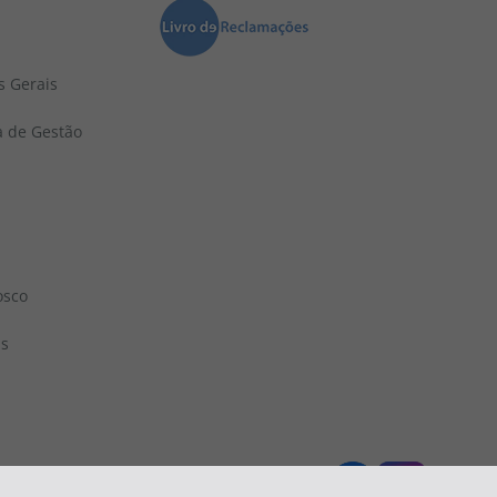
s Gerais
a de Gestão
osco
ns
 1833
topatlantico@topatlantico.com