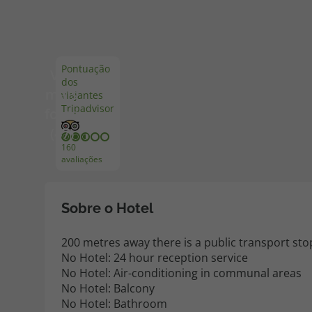
Pacotes de Férias
Cheque V
Pontuação
Ver
dos
Disneyland ® Paris
Blog TopV
mais
viajantes
Tripadvisor
fotos
(47)
160
avaliações
Sobre o Hotel
200 metres away there is a public transport sto
No Hotel: 24 hour reception service
No Hotel: Air-conditioning in communal areas
No Hotel: Balcony
No Hotel: Bathroom