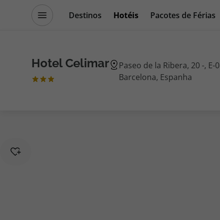
Destinos
Hotéis
Pacotes de Férias
Promoções
Blog TopViagens
Hotel Celimar
Paseo de la Ribera, 20 -, E-
Barcelona, Espanha
Destinos
Escapadi
Voos
Cruzeiros
Hotéis
Promoçõe
Voos + Hotel
Especialis