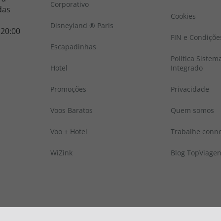
Corporativo
das
Cookies
Disneyland ® Paris
 20:00
FIN e Condiçõe
Escapadinhas
Politica Sistem
Hotel
Integrado
Promoções
Privacidade
Voos Baratos
Quem somos
Voo + Hotel
Trabalhe conn
WiZink
Blog TopViage
 © Todos os direitos reservados:
Top Atlântico, Viagens e Turismo S.A. – RNAVT