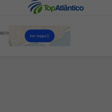
08870
Ver mapa
nhas
s
tas