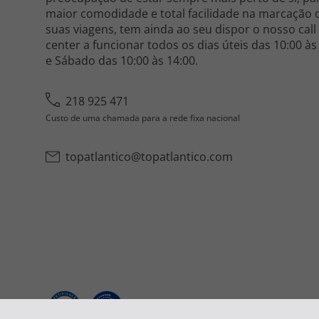
maior comodidade e total facilidade na marcação 
suas viagens, tem ainda ao seu dispor o nosso call
center a funcionar todos os dias úteis das 10:00 às
e Sábado das 10:00 às 14:00.
218 925 471
Custo de uma chamada para a rede fixa nacional
topatlantico@topatlantico.com
2026