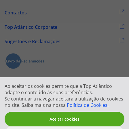
Contactos
Top Atlântico Corporate
Sugestões e Reclamações
Ao aceitar os cookies permite que a Top Atlântico
adapte o conteúdo às suas preferências.
Se continuar a navegar aceitará a utilização de cookies
2026 © Todos os direitos reservados:
Top Atlântico, Viagens e Turismo
no site. Saiba mais na nossa
Política de Cookies
.
S.A. – RNAVT 1833
Aceitar cookies