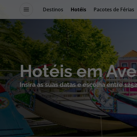
Destinos
Hotéis
Pacotes de Férias
Promoções
Blog TopViagens
Destinos
Escapadi
Hotéis em Ave
Voos
Cruzeiros
Insira as suas datas e escolha entre 125
Hotéis
Promoçõe
Voos + Hotel
Especialis