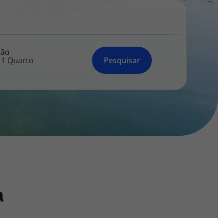
218 925 471
A sua agência de viagens Top Atlântico tem a preocupação de
estar sempre mais perto de si, para maior comodidade e total
facilidade na marcação das suas viagens, tem ainda ao seu
ção
dispor o nosso call center a funcionar todos os dias úteis das
Pesquisar
10:00 às 20:00 e Sábado das 10:00 às 14:00.
a