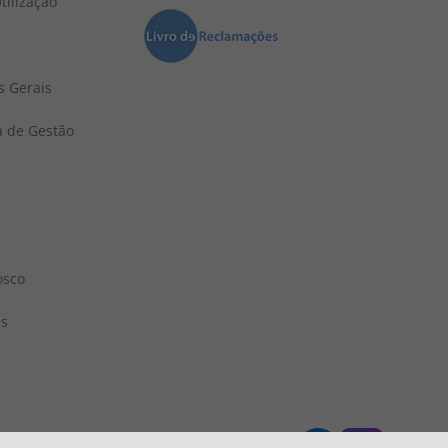
tilização
s Gerais
a de Gestão
osco
ns