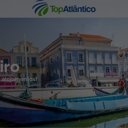
nhas
iro
2 alojamentos!
s
tas