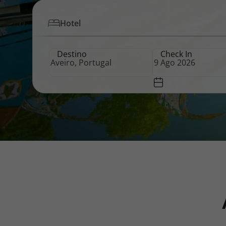
Hotel
Pacotes de Férias
Cheque V
Destino
Check In
Disneyland ® Paris
Blog TopV