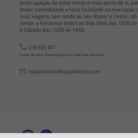
preocupação de estar sempre mais perto de si, pa
maior comodidade e total facilidade na marcação 
suas viagens, tem ainda ao seu dispor o nosso call
center a funcionar todos os dias úteis das 10:00 às
e Sábado das 10:00 às 14:00.
218 925 471
Custo de uma chamada para a rede fixa nacional
topatlantico@topatlantico.com