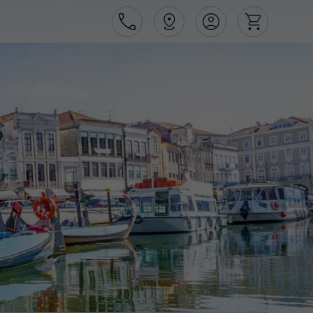
Área de Cliente
Agências
Contactos
Apoio ao cliente em Portugal
218 925 471
Apoio ao cliente no Estrangeiro