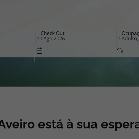
iagem
Check Out
Ocupa
iagens
Aveiro está à sua esper