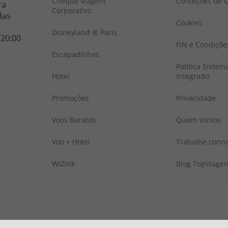
Cheque Viagem
Condições de U
ra
Corporativo
das
Cookies
Disneyland ® Paris
 20:00
FIN e Condiçõe
Escapadinhas
Politica Sistem
Hotel
Integrado
Promoções
Privacidade
Voos Baratos
Quem somos
Voo + Hotel
Trabalhe conn
WiZink
Blog TopViage