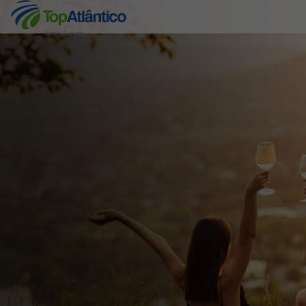
Hotéis Baratos
Destinos
Voos
Hotéis
Voos + Hotel
Pacotes de Férias
Disneyland ® Paris
Escapadinhas