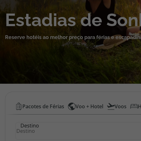
Cruzeiros
Estadias de So
Promoções
Reserve hotéis ao melhor preço para férias e escapadin
Especialistas
Cheque Viagem
Rede de Lojas
Blog TopViagens
Hotéis
Pacotes de Férias
Voo + Hotel
Voos
H
Baratos
Área de Cliente
Destino
|