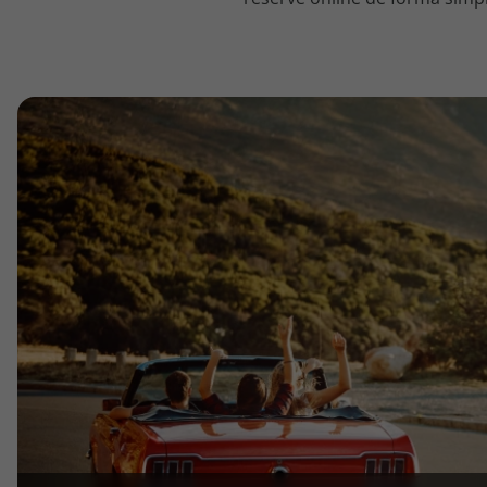
topatlantico@topatlantico.com