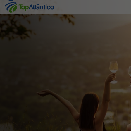
Hotéis Baratos
Destinos
Voos
Hotéis
Voos + Hotel
Pacotes de Férias
Disneyland ® Paris
Escapadinhas