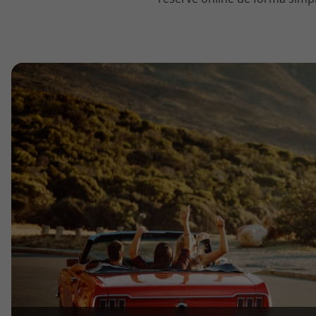
topatlantico@topatlantico.com