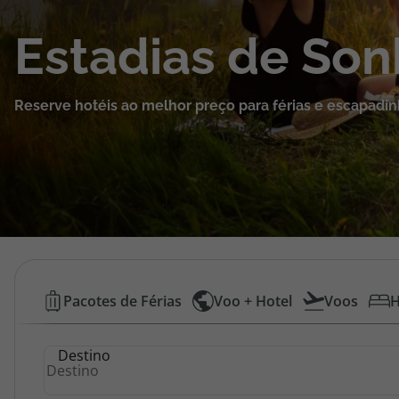
Cruzeiros
Estadias de So
Promoções
Reserve hotéis ao melhor preço para férias e escapadin
Especialistas
Cheque Viagem
Rede de Lojas
Blog TopViagens
Hotéis
Pacotes de Férias
Voo + Hotel
Voos
H
Baratos
Área de Cliente
Destino
|