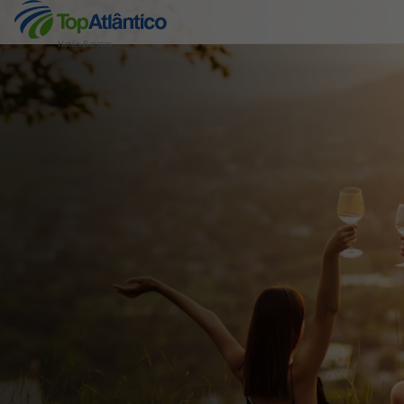
Hotéis Baratos
Destinos
Voos
Hotéis
Voos + Hotel
Pacotes de Férias
Disneyland ® Paris
Escapadinhas