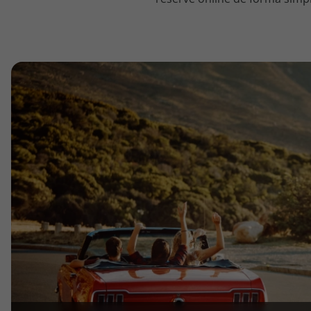
topatlantico@topatlantico.com