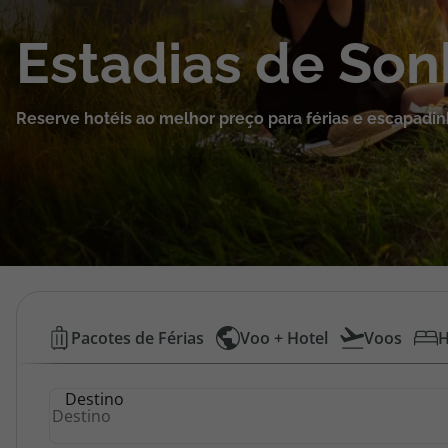
Cruzeiros
Estadias de So
Promoções
Reserve hotéis ao melhor preço para férias e escapadin
Especialistas
Cheque Viagem
Rede de Lojas
Blog TopViagens
Hotéis
Pacotes de Férias
Voo + Hotel
Voos
H
Baratos
Área de Cliente
Destino
|